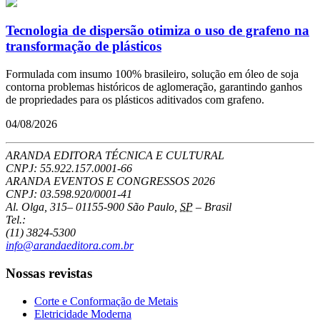
Tecnologia de dispersão otimiza o uso de grafeno na
transformação de plásticos
Formulada com insumo 100% brasileiro, solução em óleo de soja
contorna problemas históricos de aglomeração, garantindo ganhos
de propriedades para os plásticos aditivados com grafeno.
04/08/2026
ARANDA EDITORA TÉCNICA E CULTURAL
CNPJ: 55.922.157.0001-66
ARANDA EVENTOS E CONGRESSOS
2026
CNPJ: 03.598.920/0001-41
Al. Olga, 315
–
01155-900
São Paulo
,
SP
–
Brasil
Tel.:
(11) 3824-5300
info@arandaeditora.com.br
Nossas revistas
Corte e Conformação de Metais
Eletricidade Moderna