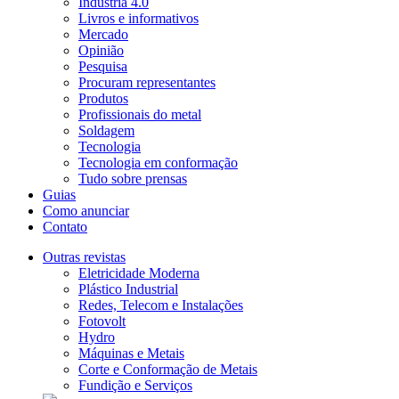
Indústria 4.0
Livros e informativos
Mercado
Opinião
Pesquisa
Procuram representantes
Produtos
Profissionais do metal
Soldagem
Tecnologia
Tecnologia em conformação
Tudo sobre prensas
Guias
Como anunciar
Contato
Outras revistas
Eletricidade Moderna
Plástico Industrial
Redes, Telecom e Instalações
Fotovolt
Hydro
Máquinas e Metais
Corte e Conformação de Metais
Fundição e Serviços