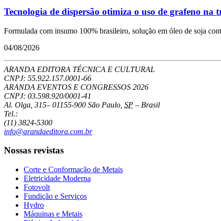
Tecnologia de dispersão otimiza o uso de grafeno na 
Formulada com insumo 100% brasileiro, solução em óleo de soja conto
04/08/2026
ARANDA EDITORA TÉCNICA E CULTURAL
CNPJ: 55.922.157.0001-66
ARANDA EVENTOS E CONGRESSOS
2026
CNPJ: 03.598.920/0001-41
Al. Olga, 315
–
01155-900
São Paulo
,
SP
–
Brasil
Tel.:
(11) 3824-5300
info@arandaeditora.com.br
Nossas revistas
Corte e Conformação de Metais
Eletricidade Moderna
Fotovolt
Fundição e Serviços
Hydro
Máquinas e Metais