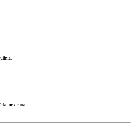
ulínia.
ária mexicana.