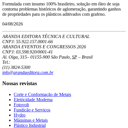
Formulada com insumo 100% brasileiro, solução em óleo de soja
contorna problemas históricos de aglomeração, garantindo ganhos
de propriedades para os plásticos aditivados com grafeno.
04/08/2026
ARANDA EDITORA TÉCNICA E CULTURAL
CNPJ: 55.922.157.0001-66
ARANDA EVENTOS E CONGRESSOS
2026
CNPJ: 03.598.920/0001-41
Al. Olga, 315
–
01155-900
São Paulo
,
SP
–
Brasil
Tel.:
(11) 3824-5300
info@arandaeditora.com.br
Nossas revistas
Corte e Conformação de Metais
Eletricidade Moderna
Fotovolt
Fundição e Serviços
Hydro
Máquinas e Metais
Plástico Industrial