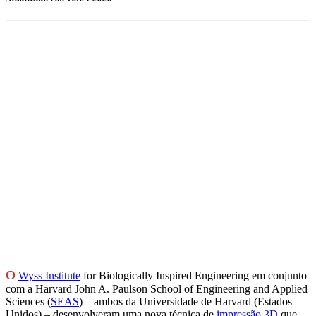
O
Wyss Institute
for Biologically Inspired Engineering em conj
unto
com a Harvard John A. Paulson School of Engineering and Applied
Sciences (
SEAS
) – ambos da
U
niversidade de Harvard (Estados
Unidos) – desenvolveram uma nova técnica de
impressão 3D
que