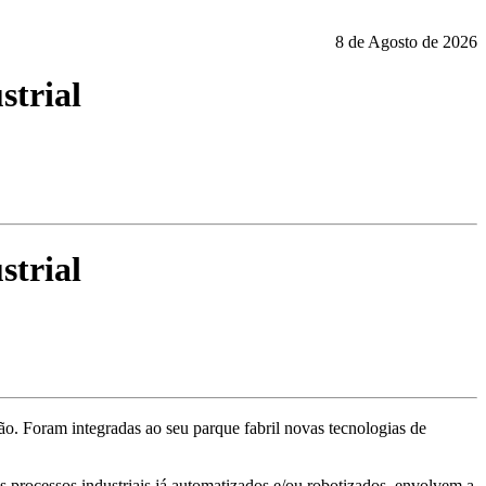
8 de Agosto de 2026
strial
strial
o. Foram integradas ao seu parque fabril novas tecnologias de
 processos industriais já automatizados e/ou robotizados, envolvem a