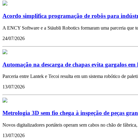
Acordo simplifica programação de robôs para indústr
A ENCY Software e a Stäubli Robotics formaram uma parceria que tem 
24/07/2026
Automação na descarga de chapas evita gargalos em l
Parceria entre Lantek e Tecoi resulta em um sistema robótico de pal
13/07/2026
Metrologia 3D sem fio chega à inspeção de peças gra
Novos digitalizadores portáteis operam sem cabos no chão de fábrica, 
13/07/2026