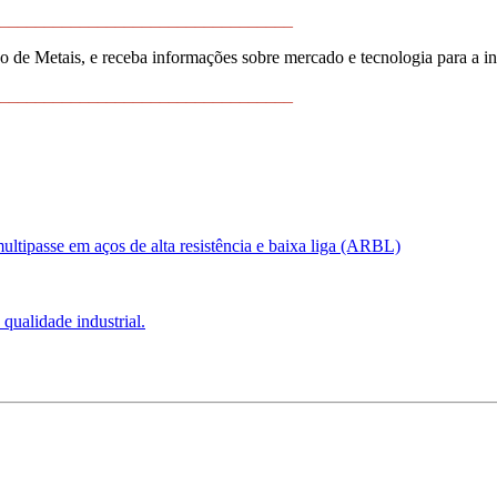
_________________________________
 de Metais, e receba informações sobre mercado e tecnologia para a i
_________________________________
ultipasse em aços de alta resistência e baixa liga (ARBL)
qualidade industrial.