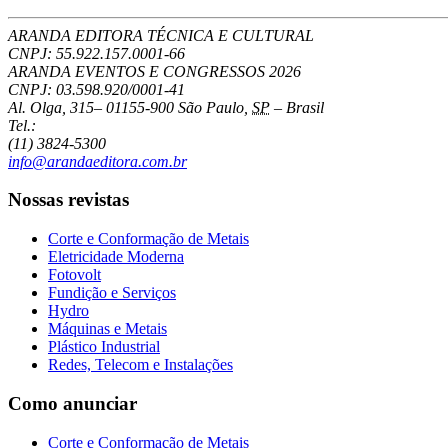
ARANDA EDITORA TÉCNICA E CULTURAL
CNPJ: 55.922.157.0001-66
ARANDA EVENTOS E CONGRESSOS
2026
CNPJ: 03.598.920/0001-41
Al. Olga, 315
–
01155-900
São Paulo
,
SP
–
Brasil
Tel.:
(11) 3824-5300
info@arandaeditora.com.br
Nossas revistas
Corte e Conformação de Metais
Eletricidade Moderna
Fotovolt
Fundição e Serviços
Hydro
Máquinas e Metais
Plástico Industrial
Redes, Telecom e Instalações
Como anunciar
Corte e Conformação de Metais