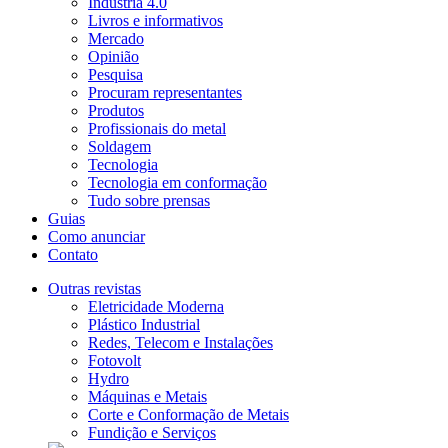
Indústria 4.0
Livros e informativos
Mercado
Opinião
Pesquisa
Procuram representantes
Produtos
Profissionais do metal
Soldagem
Tecnologia
Tecnologia em conformação
Tudo sobre prensas
Guias
Como anunciar
Contato
Outras revistas
Eletricidade Moderna
Plástico Industrial
Redes, Telecom e Instalações
Fotovolt
Hydro
Máquinas e Metais
Corte e Conformação de Metais
Fundição e Serviços