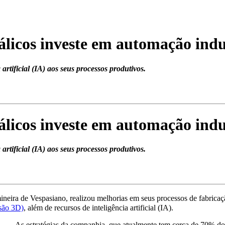
licos investe em automação indu
rtificial (IA) aos seus processos produtivos.
licos investe em automação indu
rtificial (IA) aos seus processos produtivos.
ira de Vespasiano, realizou melhorias em seus processos de fabricaçã
ssão 3D)
, além de recursos de inteligência artificial (IA).
As estratégias da companhia, que atualmente tem cerca de 70% dos