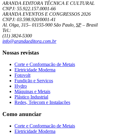
ARANDA EDITORA TÉCNICA E CULTURAL
CNPJ: 55.922.157.0001-66
ARANDA EVENTOS E CONGRESSOS
2026
CNPJ: 03.598.920/0001-41
Al. Olga, 315
–
01155-900
São Paulo
,
SP
–
Brasil
Tel.:
(11) 3824-5300
info@arandaeditora.com.br
Nossas revistas
Corte e Conformação de Metais
Eletricidade Moderna
Fotovolt
Fundição e Serviços
Hydro
Máquinas e Metais
Plástico Industrial
Redes, Telecom e Instalações
Como anunciar
Corte e Conformação de Metais
Eletricidade Moderna