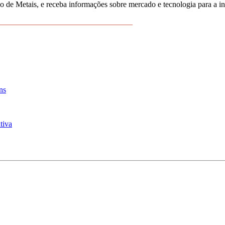
 de Metais, e receba informações sobre mercado e tecnologia para a i
_________________________________
ns
tiva