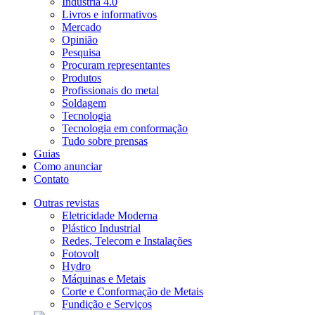
Indústria 4.0
Livros e informativos
Mercado
Opinião
Pesquisa
Procuram representantes
Produtos
Profissionais do metal
Soldagem
Tecnologia
Tecnologia em conformação
Tudo sobre prensas
Guias
Como anunciar
Contato
Outras revistas
Eletricidade Moderna
Plástico Industrial
Redes, Telecom e Instalações
Fotovolt
Hydro
Máquinas e Metais
Corte e Conformação de Metais
Fundição e Serviços