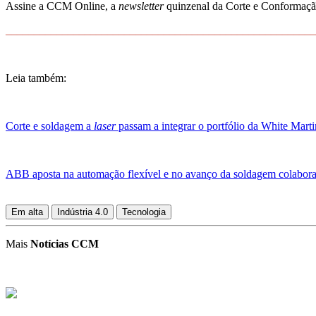
Assine a CCM Online, a
newsletter
quinzenal da Corte e Conformação
_______________________________________________________
Leia também:
Corte e soldagem a
laser
passam a integrar o portfólio da White Marti
ABB aposta na automação flexível e no avanço da soldagem colabora
Em alta
Indústria 4.0
Tecnologia
Mais
Notícias CCM