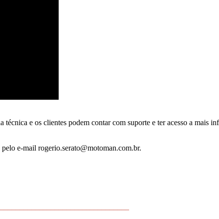
 técnica e os clientes podem contar com suporte e ter acesso a mais i
e pelo e-mail rogerio.serato@motoman.com.br.
_________________________________