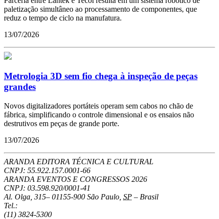
Parceria entre Lantek e Tecoi resulta em um sistema robótico de
paletização simultâneo ao processamento de componentes, que
reduz o tempo de ciclo na manufatura.
13/07/2026
Metrologia 3D sem fio chega à inspeção de peças
grandes
Novos digitalizadores portáteis operam sem cabos no chão de
fábrica, simplificando o controle dimensional e os ensaios não
destrutivos em peças de grande porte.
13/07/2026
ARANDA EDITORA TÉCNICA E CULTURAL
CNPJ: 55.922.157.0001-66
ARANDA EVENTOS E CONGRESSOS
2026
CNPJ: 03.598.920/0001-41
Al. Olga, 315
–
01155-900
São Paulo
,
SP
–
Brasil
Tel.:
(11) 3824-5300