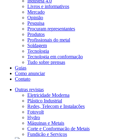
Indústria 4.0
Livros e informativos
Mercado
Opinião
Pesquisa
Procuram representantes
Produtos
Profissionais do metal
Soldagem
Tecnologia
Tecnologia em conformação
Tudo sobre prensas
Guias
Como anunciar
Contato
Outras revistas
Eletricidade Moderna
Plástico Industrial
Redes, Telecom e Instalações
Fotovolt
Hydro
Máquinas e Metais
Corte e Conformação de Metais
Fundição e Serviços