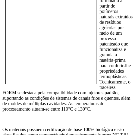
formulado a
partir de
polímeros
naturais extraídos
de resíduos
agrícolas por
meio de um
processo
patenteado que
funcionaliza e
granula a
matéria-prima
para conferir-lhe
propriedades
termoplásticas.
Tecnicamente, o
traceless –
FORM se destaca pela compatibilidade com injetoras padrão,
suportando as condições de sistemas de canais frios e quentes, além
de moldes de múltiplas cavidades. As temperaturas de
processamento situam-se entre 110°C e 130°C.
Os materiais possuem certificação de base 100% biológica e são
classificados como compostáveis domesticamente (norma NF T 51-