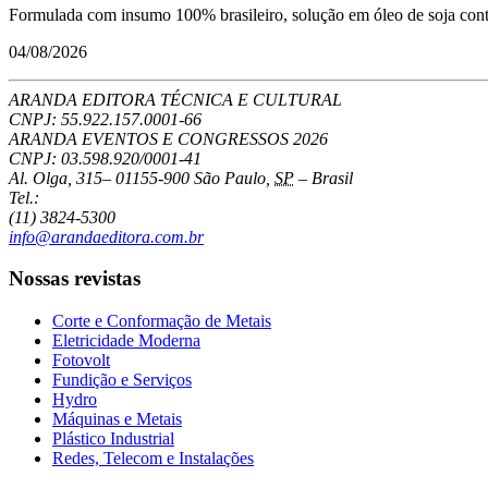
Formulada com insumo 100% brasileiro, solução em óleo de soja conto
04/08/2026
ARANDA EDITORA TÉCNICA E CULTURAL
CNPJ: 55.922.157.0001-66
ARANDA EVENTOS E CONGRESSOS
2026
CNPJ: 03.598.920/0001-41
Al. Olga, 315
–
01155-900
São Paulo
,
SP
–
Brasil
Tel.:
(11) 3824-5300
info@arandaeditora.com.br
Nossas revistas
Corte e Conformação de Metais
Eletricidade Moderna
Fotovolt
Fundição e Serviços
Hydro
Máquinas e Metais
Plástico Industrial
Redes, Telecom e Instalações