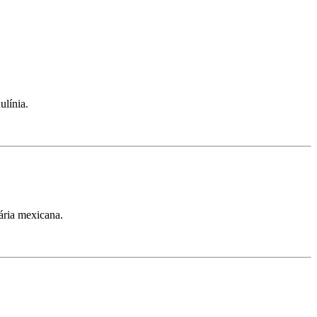
ulínia.
ária mexicana.