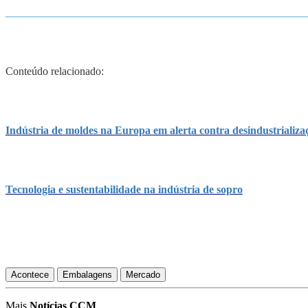
_______________________________________________________
Conteúdo relacionado:
Indústria de moldes na Europa em alerta contra desindustrializa
Tecnologia e sustentabilidade na indústria de sopro
Acontece
Embalagens
Mercado
Mais
Notícias CCM