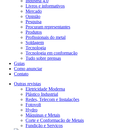
Indústria 4.0
Livros e informativos
Mercado
Opinião
Pesquisa
Procuram representantes
Produtos
Profissionais do metal
Soldagem
Tecnologia
Tecnologia em conformação
Tudo sobre prensas
Guias
Como anunciar
Contato
Outras revistas
Eletricidade Moderna
Plástico Industrial
Redes, Telecom e Instalações
Fotovolt
Hydro
Máquinas e Metais
Corte e Conformação de Metais
Fundição e Serviços