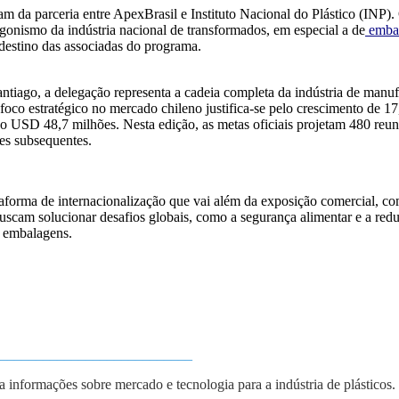
am da parceria entre ApexBrasil e Instituto
Nacional do Plástico (INP). 
gonismo da indústria nacional de transformados, em especial a de
emba
destino das associadas do programa.
iago, a delegação representa a cadeia completa da indústria de manuf
 foco estratégico no mercado chileno justifica-se pelo crescimento de 1
do USD 48,7 milhões. Nesta edição, as metas oficiais projetam 480 reun
es subsequentes.
aforma de internacionalização que vai além da exposição comercial, com
uscam solucionar desafios globais, como a segurança alimentar e a re
e embalagens.
___________________________
ba informações sobre mercado e tecnologia para a indústria de plásticos.