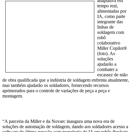
adaptativa em
tempo real,
alimentadas por
IA, como parte
integrante das
linhas de
soldagem com
robô
colaborativo
Miller Copilot®
(foto). As
soluções
ajudarão a
combater a
escassez de mão
de obra qualificada que a indústria de soldagem enfrenta atualmente,
mas também ajudarão os soldadores, fornecendo recursos
aprimorados para o controle de variações de peça a peça e
montagem.
“A parceria da Miller e da Novarc inaugura uma nova era de
soluções de automação de soldagem, dando aos soldadores acesso a
software de última geração com tecnologia de IA em robôs flexíveis,