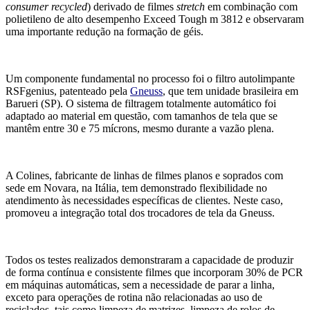
c
onsumer
r
ecycle
d
) derivado de filmes
stretch
em combinação com
polietileno de alto desempenho Exceed Tough m 3812 e observaram
uma importante redução na formação de géis.
Um componente fundamental no processo foi o filtro autolimpante
RSFgenius, patenteado pela
Gneuss
, que tem unidade brasileira em
Barueri (SP). O sistema de filtragem totalmente automático foi
adaptado ao material em questão, com tamanhos de tela que se
mantêm entre 30 e 75 mícrons, mesmo durante a vazão plena.
A Colines, fabricante de linhas de filmes planos e soprados com
sede em Novara, na Itália, tem demonstrado flexibilidade no
atendimento às necessidades específicas de clientes. Neste caso,
promoveu a integração total dos trocadores de tela da Gneuss.
Todos os testes realizados demonstraram a capacidade de produzir
de forma contínua e consistente filmes que incorporam 30% de PCR
em máquinas automáticas, sem a necessidade de parar a linha,
exceto para operações de rotina não relacionadas ao uso de
reciclados, tais como limpeza de matrizes, limpeza de rolos de