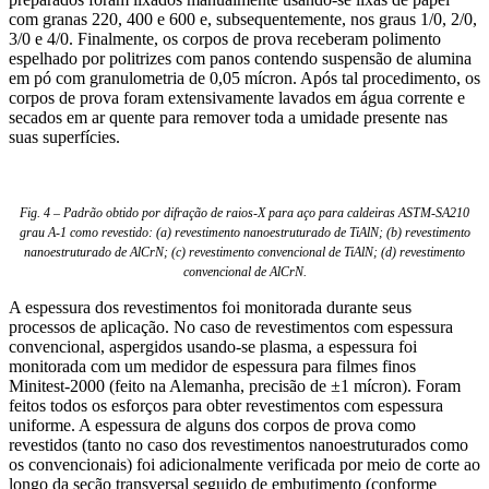
com granas 220, 400 e 600 e, subsequentemente, nos graus 1/0, 2/0,
3/0 e 4/0. Finalmente, os corpos de prova receberam polimento
espelhado por politrizes com panos contendo suspensão de alumina
em pó com granulometria de 0,05 mícron. Após tal procedimento, os
corpos de prova foram extensivamente lavados em água corrente e
secados em ar quente para remover toda a umidade presente nas
suas superfícies.
Fig. 4 – Padrão obtido por difração de raios-X para aço para caldeiras ASTM-SA210
grau A-1 como revestido: (a) revestimento nanoestruturado de TiAlN; (b) revestimento
nanoestruturado de AlCrN; (c) revestimento convencional de TiAlN; (d) revestimento
convencional de AlCrN.
A espessura dos revestimentos foi monitorada durante seus
processos de aplicação. No caso de revestimentos com espessura
convencional, aspergidos usando-se plasma, a espessura foi
monitorada com um medidor de espessura para filmes finos
Minitest-2000 (feito na Alemanha, precisão de ±1 mícron). Foram
feitos todos os esforços para obter revestimentos com espessura
uniforme. A espessura de alguns dos corpos de prova como
revestidos (tanto no caso dos revestimentos nanoestruturados como
os convencionais) foi adicionalmente verificada por meio de corte ao
longo da seção transversal seguido de embutimento (conforme