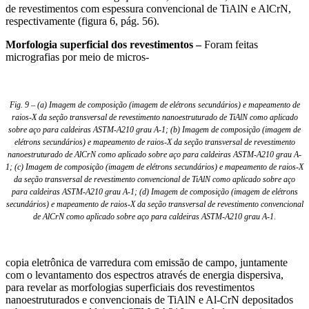
de revestimentos com espessura convencional de TiAlN e AlCrN,
respectivamente (figura 6, pág. 56).
Morfologia superficial dos revestimentos –
Foram feitas
micrografias por meio de micros-
Fig. 9 – (a) Imagem de composição (imagem de elétrons secundários) e mapeamento de
raios-X da seção transversal de revestimento nanoestruturado de TiAlN como aplicado
sobre aço para caldeiras ASTM-A210 grau A-1; (b) Imagem de composição (imagem de
elétrons secundários) e mapeamento de raios-X da seção transversal de revestimento
nanoestruturado de AlCrN como aplicado sobre aço para caldeiras ASTM-A210 grau A-
1; (c) Imagem de composição (imagem de elétrons secundários) e mapeamento de raios-X
da seção transversal de revestimento convencional de TiAlN como aplicado sobre aço
para caldeiras ASTM-A210 grau A-1; (d) Imagem de composição (imagem de elétrons
secundários) e mapeamento de raios-X da seção transversal de revestimento convencional
de AlCrN como aplicado sobre aço para caldeiras ASTM-A210 grau A-
1
.
copia eletrônica de varredura com emissão de campo, juntamente
com o levantamento dos espectros através de energia dispersiva,
para revelar as morfologias superficiais dos revestimentos
nanoestruturados e convencionais de TiAlN e Al-CrN depositados