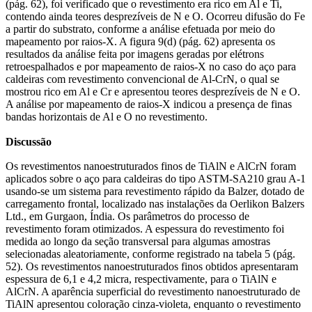
(pág. 62), foi verificado que o revestimento era rico em Al e Ti,
contendo ainda teores desprezíveis de N e O. Ocorreu difusão do Fe
a partir do substrato, conforme a análise efetuada por meio do
mapeamento por raios-X. A figura 9(d) (pág. 62) apresenta os
resultados da análise feita por imagens geradas por elétrons
retroespalhados e por mapeamento de raios-X no caso do aço para
caldeiras com revestimento convencional de Al-CrN, o qual se
mostrou rico em Al e Cr e apresentou teores desprezíveis de N e O.
A análise por mapeamento de raios-X indicou a presença de finas
bandas horizontais de Al e O no revestimento.
Discussão
Os revestimentos nanoestruturados finos de TiAlN e AlCrN foram
aplicados sobre o aço para caldeiras do tipo ASTM-SA210 grau A-1
usando-se um sistema para revestimento rápido da Balzer, dotado de
carregamento frontal, localizado nas instalações da Oerlikon Balzers
Ltd., em Gurgaon, Índia. Os parâmetros do processo de
revestimento foram otimizados. A espessura do revestimento foi
medida ao longo da seção transversal para algumas amostras
selecionadas aleatoriamente, conforme registrado na tabela 5 (pág.
52). Os revestimentos nanoestruturados finos obtidos apresentaram
espessura de 6,1 e 4,2 micra, respectivamente, para o TiAlN e
AlCrN. A aparência superficial do revestimento nanoestruturado de
TiAlN apresentou coloração cinza-violeta, enquanto o revestimento