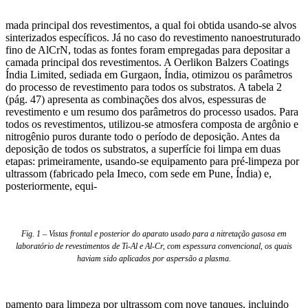
mada principal dos revestimentos, a qual foi obtida usando-se alvos
sinterizados específicos. Já no caso do revestimento nanoestruturado
fino de AlCrN, todas as fontes foram empregadas para depositar a
camada principal dos revestimentos. A Oerlikon Balzers Coatings
Índia Limited, sediada em Gurgaon, Índia, otimizou os parâmetros
do processo de revestimento para todos os substratos. A tabela 2
(pág. 47) apresenta as combinações dos alvos, espessuras de
revestimento e um resumo dos parâmetros do processo usados. Para
todos os revestimentos, utilizou-se atmosfera composta de argônio e
nitrogênio puros durante todo o período de deposição. Antes da
deposição de todos os substratos, a superfície foi limpa em duas
etapas: primeiramente, usando-se equipamento para pré-limpeza por
ultrassom (fabricado pela Imeco, com sede em Pune, Índia) e,
posteriormente, equi-
Fig. 1 – Vistas frontal e posterior do aparato usado para a nitretação gasosa em
laboratório de revestimentos de Ti-Al e Al-Cr, com espessura convencional, os quais
haviam sido aplicados por aspersão a plasma.
pamento para limpeza por ultrassom com nove tanques, incluindo