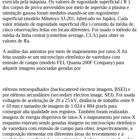
exercida pela máquina. Os valores de rugosidade superficial ( R )
dos corpos de prova arevestidos por meio de aspersão a plasma e
nitretação gasosa foram medidos usando-se um rugosímetro
superficial (modelo Mitutoyo SJ-201, fabricado no Japão). Cada
valor relatado de rugosidade superficial (Ra ) consistiu da média de
cinco observações feitas em locais diferentes. Foi usado o método da
média da linha central (centreline average, CLA) para obter os
valores de Ra.
A análise das amostras por meio de mapeamento por raios-X foi
feita usando-se um microscópio eletrônico de varredura com
emissão de campo (modelo FEI, Quanta 200F Company) para
adquirir imagens associadas geradas por
elétrons retroespalhados (backscattered electron imagem, BSEI) e
por elétrons secundários (secondary electron image, SEI). Foi usada
voltagem de aceleração de 20 a 25 kV, distância de trabalho entre 9
e 10 mm e tamanho de imagem de 1.024 x 884 pixels para
conseguir alta qualidade nos registros. Também foram realizadas
imagens de energia dispersiva de raios-X e mapeamento por raios-X
enquanto estavam sendo geradas imagens no microscópio eletrônico
de varredura com emissão de campo para obter, respectivamente, a
composição elementar em diferentes áreas do revestimento e a