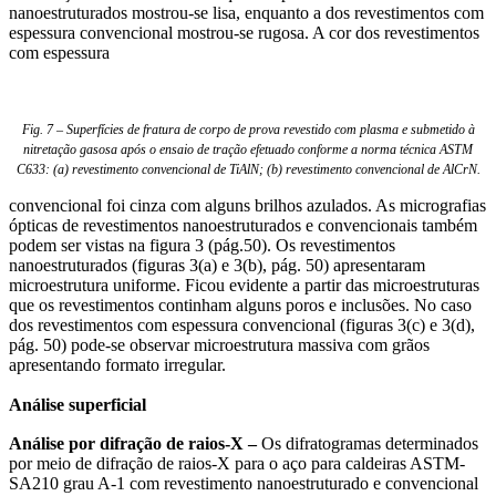
nanoestruturados mostrou-se lisa, enquanto a dos revestimentos com
espessura convencional mostrou-se rugosa. A cor dos revestimentos
com espessura
Fig. 7 – Superfícies de fratura de corpo de prova revestido com plasma e submetido à
nitretação gasosa após o ensaio de tração efetuado conforme a norma técnica ASTM
C633: (a) revestimento convencional de TiAlN; (b) revestimento convencional de AlCrN.
convencional foi cinza com alguns brilhos azulados. As micrografias
ópticas de revestimentos nanoestruturados e convencionais também
podem ser vistas na figura 3 (pág.50). Os revestimentos
nanoestruturados (figuras 3(a) e 3(b), pág. 50) apresentaram
microestrutura uniforme. Ficou evidente a partir das microestruturas
que os revestimentos continham alguns poros e inclusões. No caso
dos revestimentos com espessura convencional (figuras 3(c) e 3(d),
pág. 50) pode-se observar microestrutura massiva com grãos
apresentando formato irregular.
Análise superficial
Análise por difração de raios-X –
Os difratogramas determinados
por meio de difração de raios-X para o aço para caldeiras ASTM-
SA210 grau A-1 com revestimento nanoestruturado e convencional