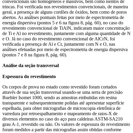
convencionais são homogêneos e massivos, bem como isentos de
trincas. Foi verificada nos revestimentos convencionais, de maneira
geral, a presença de alguns cordões de óxidos, bem como de poros
abertos. As análises pontuais feitas por meio de espectrometria de
energia dispersiva (pontos 5 e 6 na figura 8, pág. 60), no caso do
revestimento convencional de TiAlN, indicaram maior concentração
de Ti e Al no revestimento, juntamente com alguma quantidade de N
e O. Já no caso do revestimento convencional de AlCrN, foi
verificada a presença de Al e Cr, juntamente com N e O, nas
análises efetuadas por meio de espectrometria de energia dispersiva
(pontos 7 e 8 na figura 8, pág. 60).
Análise da seção transversal
Espessura do revestimento
Os corpos de prova no estado como revestido foram cortados
através de sua seção transversal usando-se uma serra de precisão
Buehler Isomet 1000, sendo as amostras embutidas em resina
transparente e subsequentemente polidas até apresentar superfície
espelhada, para obter micrografias de microscopia eletrônica de
varredura por retroespalhamento e mapeamento de raios-X de
diversos elementos no caso do aço para caldeiras ASTM-SA210
grau A-1, revestido ou não. Os valores de espessura do revestimento
foram medidos a partir das micrografias assim obtidas conforme