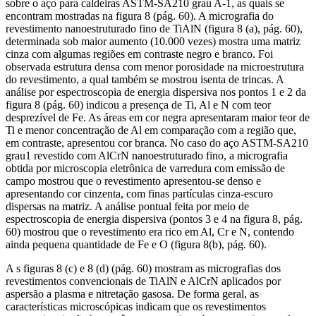
sobre o aço para caldeiras ASTM-SA210 grau A-1, as quais se
encontram mostradas na figura 8 (pág. 60). A micrografia do
revestimento nanoestruturado fino de TiAlN (figura 8 (a), pág. 60),
determinada sob maior aumento (10.000 vezes) mostra uma matriz
cinza com algumas regiões em contraste negro e branco. Foi
observada estrutura densa com menor porosidade na microestrutura
do revestimento, a qual também se mostrou isenta de trincas. A
análise por espectroscopia de energia dispersiva nos pontos 1 e 2 da
figura 8 (pág. 60) indicou a presença de Ti, Al e N com teor
desprezível de Fe. As áreas em cor negra apresentaram maior teor de
Ti e menor concentração de Al em comparação com a região que,
em contraste, apresentou cor branca. No caso do aço ASTM-SA210
grau1 revestido com AlCrN nanoestruturado fino, a micrografia
obtida por microscopia eletrônica de varredura com emissão de
campo mostrou que o revestimento apresentou-se denso e
apresentando cor cinzenta, com finas partículas cinza-escuro
dispersas na matriz. A análise pontual feita por meio de
espectroscopia de energia dispersiva (pontos 3 e 4 na figura 8, pág.
60) mostrou que o revestimento era rico em Al, Cr e N, contendo
ainda pequena quantidade de Fe e O (figura 8(b), pág. 60).
A s figuras 8 (c) e 8 (d) (pág. 60) mostram as micrografias dos
revestimentos convencionais de TiAlN e AlCrN aplicados por
aspersão a plasma e nitretação gasosa. De forma geral, as
características microscópicas indicam que os revestimentos