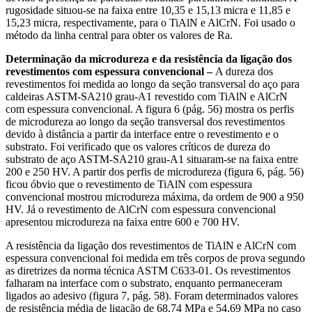
rugosidade situou-se na faixa entre 10,35 e 15,13 micra e 11,85 e
15,23 micra, respectivamente, para o TiAlN e AlCrN. Foi usado o
método da linha central para obter os valores de Ra.
Determinação da microdureza e da resistência da ligação dos
revestimentos com espessura convencional –
A dureza dos
revestimentos foi medida ao longo da seção transversal do aço para
caldeiras ASTM-SA210 grau-A1 revestido com TiAlN e AlCrN
com espessura convencional. A figura 6 (pág. 56) mostra os perfis
de microdureza ao longo da seção transversal dos revestimentos
devido à distância a partir da interface entre o revestimento e o
substrato. Foi verificado que os valores críticos de dureza do
substrato de aço ASTM-SA210 grau-A1 situaram-se na faixa entre
200 e 250 HV. A partir dos perfis de microdureza (figura 6, pág. 56)
ficou óbvio que o revestimento de TiAlN com espessura
convencional mostrou microdureza máxima, da ordem de 900 a 950
HV. Já o revestimento de AlCrN com espessura convencional
apresentou microdureza na faixa entre 600 e 700 HV.
A resistência da ligação dos revestimentos de TiAlN e AlCrN com
espessura convencional foi medida em três corpos de prova segundo
as diretrizes da norma técnica ASTM C633-01. Os revestimentos
falharam na interface com o substrato, enquanto permaneceram
ligados ao adesivo (figura 7, pág. 58). Foram determinados valores
de resistência média de ligação de 68,74 MPa e 54,69 MPa no caso