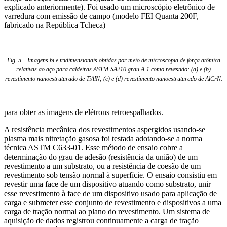
explicado anteriormente). Foi usado um microscópio eletrônico de
varredura com emissão de campo (modelo FEI Quanta 200F,
fabricado na República Tcheca)
Fig. 5 – Imagens bi e tridimensionais obtidas por meio de microscopia de força atômica
relativas ao aço para caldeiras ASTM-SA210 grau A-1 como revestido: (a) e (b)
revestimento nanoestruturado de TiAlN; (c) e (d) revestimento nanoestruturado de AlCrN.
para obter as imagens de elétrons retroespalhados.
A resistência mecânica dos revestimentos aspergidos usando-se
plasma mais nitretação gasosa foi testada adotando-se a norma
técnica ASTM C633-01. Esse método de ensaio cobre a
determinação do grau de adesão (resistência da união) de um
revestimento a um substrato, ou a resistência de coesão de um
revestimento sob tensão normal à superfície. O ensaio consistiu em
revestir uma face de um dispositivo atuando como substrato, unir
esse revestimento à face de um dispositivo usado para aplicação de
carga e submeter esse conjunto de revestimento e dispositivos a uma
carga de tração normal ao plano do revestimento. Um sistema de
aquisição de dados registrou continuamente a carga de tração