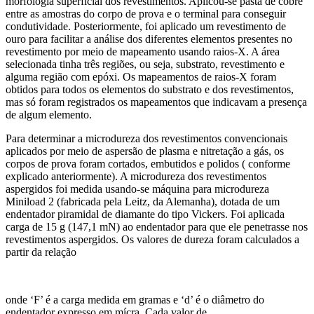
morfologia superficial dos revestimentos. Aplicou-se pasta de cobre
entre as amostras do corpo de prova e o terminal para conseguir
condutividade. Posteriormente, foi aplicado um revestimento de
ouro para facilitar a análise dos diferentes elementos presentes no
revestimento por meio de mapeamento usando raios-X. A área
selecionada tinha três regiões, ou seja, substrato, revestimento e
alguma região com epóxi. Os mapeamentos de raios-X foram
obtidos para todos os elementos do substrato e dos revestimentos,
mas só foram registrados os mapeamentos que indicavam a presença
de algum elemento.
Para determinar a microdureza dos revestimentos convencionais
aplicados por meio de aspersão de plasma e nitretação a gás, os
corpos de prova foram cortados, embutidos e polidos ( conforme
explicado anteriormente). A microdureza dos revestimentos
aspergidos foi medida usando-se máquina para microdureza
Miniload 2 (fabricada pela Leitz, da Alemanha), dotada de um
endentador piramidal de diamante do tipo Vickers. Foi aplicada
carga de 15 g (147,1 mN) ao endentador para que ele penetrasse nos
revestimentos aspergidos. Os valores de dureza foram calculados a
partir da relação
onde ‘F’ é a carga medida em gramas e ‘d’ é o diâmetro do
endentador expresso em mícra. Cada valor de