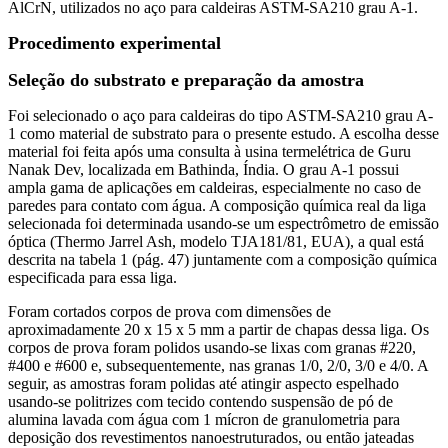
AlCrN, utilizados no aço para caldeiras ASTM-SA210 grau A-1.
Procedimento experimental
Seleção do substrato e preparação da amostra
Foi selecionado o aço para caldeiras do tipo ASTM-SA210 grau A-
1 como material de substrato para o presente estudo. A escolha desse
material foi feita após uma consulta à usina termelétrica de Guru
Nanak Dev, localizada em Bathinda, Índia. O grau A-1 possui
ampla gama de aplicações em caldeiras, especialmente no caso de
paredes para contato com água. A composição química real da liga
selecionada foi determinada usando-se um espectrômetro de emissão
óptica (Thermo Jarrel Ash, modelo TJA181/81, EUA), a qual está
descrita na tabela 1 (pág. 47) juntamente com a composição química
especificada para essa liga.
Foram cortados corpos de prova com dimensões de
aproximadamente 20 x 15 x 5 mm a partir de chapas dessa liga. Os
corpos de prova foram polidos usando-se lixas com granas #220,
#400 e #600 e, subsequentemente, nas granas 1/0, 2/0, 3/0 e 4/0. A
seguir, as amostras foram polidas até atingir aspecto espelhado
usando-se politrizes com tecido contendo suspensão de pó de
alumina lavada com água com 1 mícron de granulometria para
deposição dos revestimentos nanoestruturados, ou então jateadas