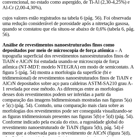
convencional, no estado como aspergido, de Ti-Al (2,30-4,25%) e
Al-Cr (2,00-4,30%),
cujos valores estão registrados na tabela 6 (pág. 56). Foi observada
uma redução considerável de porosidade após a nitretação gasosa,
quando se constatou que ela situou-se abaixo de 0,6% (tabela 6, pág.
56).
Análise de revestimentos nanoestruturados finos como
depositados por meio de microscopia de força atômica –
A
topografia superficial dos revestimentos nanoestruturados finos de
TiAlN e AlCrN foi estudada usando-se microscopia de força
atômica (NT-MDT: modelo NTEGRA) em modo de semicontato. A
figura 5 (pág. 54) mostra a morfologia da superfície (bi e
tridimensional) de revestimentos nanoestruturados finos de TiAlN e
AlCrN depositados sobre aço para caldeiras ASTM-SA210 grau A-
1 revelada por esse método. As diferenças entre as morfologias
desses dois revestimentos podem ser inferidas a partir da
comparação das imagens bidimensionais mostradas nas figuras 5(a)
e 5(c) (pág. 54). Contudo, uma comparação mais clara sobre as
morfologias dos revestimentos pode ser conseguida visualizando-se
as figuras tridimensionais presentes nas figuras 5(b) e 5(d) (pág. 54).
Conforme indicado pela escala do eixo, a rugosidade global do
revestimento nanoestruturado de TiAlN (figura 5(b), pág. 54) é
menor que a observada para o revestimento de AlCrN (figura 5(d),