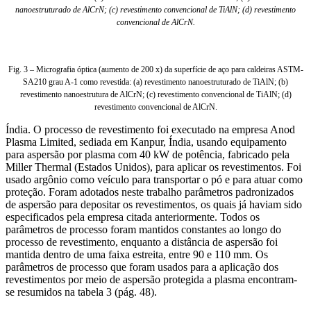
nanoestruturado de AlCrN; (c) revestimento convencional de TiAlN; (d) revestimento
convencional de AlCrN.
Fig. 3 – Micrografia óptica (aumento de 200 x) da superfície de aço para caldeiras ASTM-
SA210 grau A-1 como revestida: (a) revestimento nanoestruturado de TiAlN; (b)
revestimento nanoestrutura de AlCrN; (c) revestimento convencional de TiAlN; (d)
revestimento convencional de AlCrN.
Índia. O processo de revestimento foi executado na empresa Anod
Plasma Limited, sediada em Kanpur, Índia, usando equipamento
para aspersão por plasma com 40 kW de potência, fabricado pela
Miller Thermal (Estados Unidos), para aplicar os revestimentos. Foi
usado argônio como veículo para transportar o pó e para atuar como
proteção. Foram adotados neste trabalho parâmetros padronizados
de aspersão para depositar os revestimentos, os quais já haviam sido
especificados pela empresa citada anteriormente. Todos os
parâmetros de processo foram mantidos constantes ao longo do
processo de revestimento, enquanto a distância de aspersão foi
mantida dentro de uma faixa estreita, entre 90 e 110 mm. Os
parâmetros de processo que foram usados para a aplicação dos
revestimentos por meio de aspersão protegida a plasma encontram-
se resumidos na tabela 3 (pág. 48).