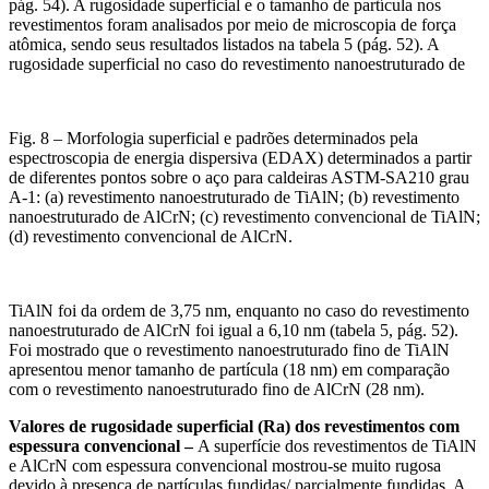
pág. 54). A rugosidade superficial e o tamanho de partícula nos
revestimentos foram analisados por meio de microscopia de força
atômica, sendo seus resultados listados na tabela 5 (pág. 52). A
rugosidade superficial no caso do revestimento nanoestruturado de
Fig. 8 – Morfologia superficial e padrões determinados pela
espectroscopia de energia dispersiva (EDAX) determinados a partir
de diferentes pontos sobre o aço para caldeiras ASTM-SA210 grau
A-1: (a) revestimento nanoestruturado de TiAlN; (b) revestimento
nanoestruturado de AlCrN; (c) revestimento convencional de TiAlN;
(d) revestimento convencional de AlCrN.
TiAlN foi da ordem de 3,75 nm, enquanto no caso do revestimento
nanoestruturado de AlCrN foi igual a 6,10 nm (tabela 5, pág. 52).
Foi mostrado que o revestimento nanoestruturado fino de TiAlN
apresentou menor tamanho de partícula (18 nm) em comparação
com o revestimento nanoestruturado fino de AlCrN (28 nm).
Valores de rugosidade superficial (Ra) dos revestimentos com
espessura convencional –
A superfície dos revestimentos de TiAlN
e AlCrN com espessura convencional mostrou-se muito rugosa
devido à presença de partículas fundidas/ parcialmente fundidas. A