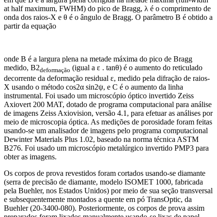
at half maximum, FWHM) do pico de Bragg, λ é o comprimento de
onda dos raios-X e θ é o ângulo de Bragg. O parâmetro B é obtido a
partir da equação
onde B é a largura plena na metade máxima do pico de Bragg
medido, B2
(igual a ε . tanθ) é o aumento do reticulado
deformação
decorrente da deformação residual ε, medido pela difração de raios-
X usando o método cos2α sin2ψ, e C é o aumento da linha
instrumental. Foi usado um microscópio óptico invertido Zeiss
Axiovert 200 MAT, dotado de programa computacional para análise
de imagens Zeiss Axiovision, versão 4.1, para efetuar as análises por
meio de microscopia óptica. As medições de porosidade foram feitas
usando-se um analisador de imagens pelo programa computacional
Dewinter Materials Plus 1.02, baseado na norma técnica ASTM
B276. Foi usado um microscópio metalúrgico invertido PMP3 para
obter as imagens.
Os corpos de prova revestidos foram cortados usando-se diamante
(serra de precisão de diamante, modelo ISOMET 1000, fabricada
pela Buehler, nos Estados Unidos) por meio de sua seção transversal
e subsequentemente montados a quente em pó TransOptic, da
Buehler (20-3400-080). Posteriormente, os corpos de prova assim
preparados foram lixados manualmente usando-se lixas de papel