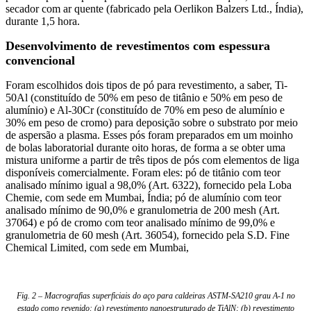
secador com ar quente (fabricado pela Oerlikon Balzers Ltd., Índia),
durante 1,5 hora.
Desenvolvimento de revestimentos com espessura
convencional
Foram escolhidos dois tipos de pó para revestimento, a saber, Ti-
50Al (constituído de 50% em peso de titânio e 50% em peso de
alumínio) e Al-30Cr (constituído de 70% em peso de alumínio e
30% em peso de cromo) para deposição sobre o substrato por meio
de aspersão a plasma. Esses pós foram preparados em um moinho
de bolas laboratorial durante oito horas, de forma a se obter uma
mistura uniforme a partir de três tipos de pós com elementos de liga
disponíveis comercialmente. Foram eles: pó de titânio com teor
analisado mínimo igual a 98,0% (Art. 6322), fornecido pela Loba
Chemie, com sede em Mumbai, Índia; pó de alumínio com teor
analisado mínimo de 90,0% e granulometria de 200 mesh (Art.
37064) e pó de cromo com teor analisado mínimo de 99,0% e
granulometria de 60 mesh (Art. 36054), fornecido pela S.D. Fine
Chemical Limited, com sede em Mumbai,
Fig. 2 – Macrografias superficiais do aço para caldeiras ASTM-SA210 grau A-1 no
estado como revenido: (a) revestimento nanoestruturado de TiAlN; (b) revestimento