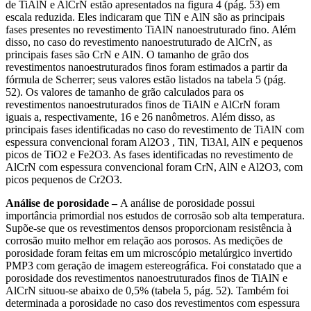
de TiAlN e AlCrN estão apresentados na figura 4 (pág. 53) em
escala reduzida. Eles indicaram que TiN e AlN são as principais
fases presentes no revestimento TiAlN nanoestruturado fino. Além
disso, no caso do revestimento nanoestruturado de AlCrN, as
principais fases são CrN e AlN. O tamanho de grão dos
revestimentos nanoestruturados finos foram estimados a partir da
fórmula de Scherrer; seus valores estão listados na tabela 5 (pág.
52). Os valores de tamanho de grão calculados para os
revestimentos nanoestruturados finos de TiAlN e AlCrN foram
iguais a, respectivamente, 16 e 26 nanômetros. Além disso, as
principais fases identificadas no caso do revestimento de TiAlN com
espessura convencional foram Al2O3 , TiN, Ti3Al, AlN e pequenos
picos de TiO2 e Fe2O3. As fases identificadas no revestimento de
AlCrN com espessura convencional foram CrN, AlN e Al2O3, com
picos pequenos de Cr2O3.
Análise de porosidade –
A análise de porosidade possui
importância primordial nos estudos de corrosão sob alta temperatura.
Supõe-se que os revestimentos densos proporcionam resistência à
corrosão muito melhor em relação aos porosos. As medições de
porosidade foram feitas em um microscópio metalúrgico invertido
PMP3 com geração de imagem estereográfica. Foi constatado que a
porosidade dos revestimentos nanoestruturados finos de TiAlN e
AlCrN situou-se abaixo de 0,5% (tabela 5, pág. 52). Também foi
determinada a porosidade no caso dos revestimentos com espessura