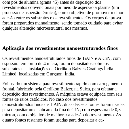
com pós de alumina (grana 45) antes da deposição dos
revestimentos convencionais por meio de aspersão a plasma (um
processo de aspersão térmica), com o objetivo de promover melhor
adesão entre os substratos e os revestimentos. Os corpos de prova
foram preparados manualmente, sendo tomado cuidado para evitar
qualquer alteração microestrutural nos mesmos.
Aplicação dos revestimentos nanoestruturados finos
Os revestimentos nanoestruturados finos de TiAlN e AlCrN, com
espessura em torno de 4 mícra, foram depositados sobre os
substratos nas instalações da Oerlikon Balzers Coatings Índia
Limited, localizadas em Gurgaon, Índia.
Foi usado um sistema para revestimento rápido com carregamento
frontal, fabricado pela Oerlikon Balzer, na Suíça, para efetuar a
deposição dos revestimentos. A máquina estava equipada com seis
fontes de raios catódicos. No caso dos revestimentos
nanoestruturados finos de TiAlN, duas das seis fontes foram usadas
para depositar uma subcamada fina de TiN, com espessura de 0,3
mícron, com o objetivo de melhorar a adesão do revestimento. As
quatro fontes restantes foram usadas para depositar a ca-