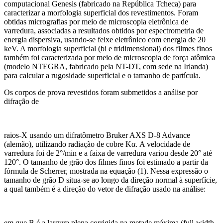
computacional Genesis (fabricado na República Tcheca) para
caracterizar a morfologia superficial dos revestimentos. Foram
obtidas micrografias por meio de microscopia eletrônica de
varredura, associadas a resultados obtidos por espectrometria de
energia dispersiva, usando-se feixe eletrônico com energia de 20
keV. A morfologia superficial (bi e tridimensional) dos filmes finos
também foi caracterizada por meio de microscopia de força atômica
(modelo NTEGRA, fabricado pela NT-DT, com sede na Irlanda)
para calcular a rugosidade superficial e o tamanho de partícula.
Os corpos de prova revestidos foram submetidos a análise por
difração de
raios-X usando um difratômetro Bruker AXS D-8 Advance
(alemão), utilizando radiação de cobre Kα. A velocidade de
varredura foi de 2°/min e a faixa de varredura variou desde 20° até
120°. O tamanho de grão dos filmes finos foi estimado a partir da
fórmula de Scherrer, mostrada na equação (1). Nessa expressão o
tamanho de grão D situa-se ao longo da direção normal à superfície,
a qual também é a direção do vetor de difração usado na análise:
em que B é a largura plena corrigida na metade máxima (full-width