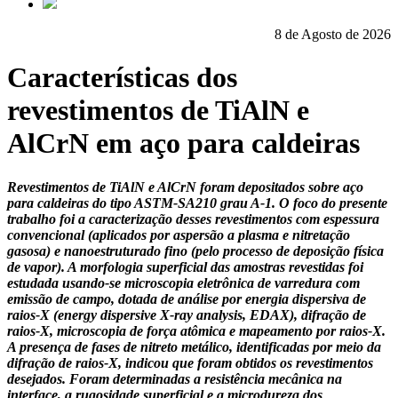
8 de Agosto de 2026
Características dos
revestimentos de TiAlN e
AlCrN em aço para caldeiras
Revestimentos de TiAlN e AlCrN foram depositados sobre aço
para caldeiras do tipo ASTM-SA210 grau A-1. O foco do presente
trabalho foi a caracterização desses revestimentos com espessura
convencional (aplicados por aspersão a plasma e nitretação
gasosa) e nanoestruturado fino (pelo processo de deposição física
de vapor). A morfologia superficial das amostras revestidas foi
estudada usando-se microscopia eletrônica de varredura com
emissão de campo, dotada de análise por energia dispersiva de
raios-X (energy dispersive X-ray analysis, EDAX), difração de
raios-X, microscopia de força atômica e mapeamento por raios-X.
A presença de fases de nitreto metálico, identificadas por meio da
difração de raios-X, indicou que foram obtidos os revestimentos
desejados. Foram determinadas a resistência mecânica na
interface, a rugosidade superficial e a microdureza dos