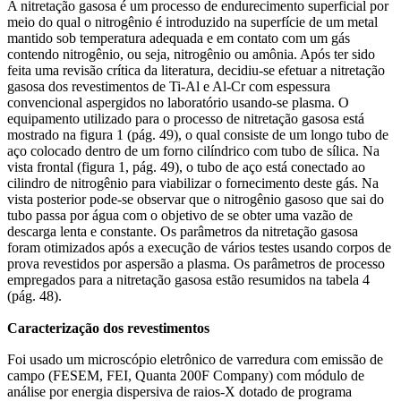
A nitretação gasosa é um processo de endurecimento superficial por
meio do qual o nitrogênio é introduzido na superfície de um metal
mantido sob temperatura adequada e em contato com um gás
contendo nitrogênio, ou seja, nitrogênio ou amônia. Após ter sido
feita uma revisão crítica da literatura, decidiu-se efetuar a nitretação
gasosa dos revestimentos de Ti-Al e Al-Cr com espessura
convencional aspergidos no laboratório usando-se plasma. O
equipamento utilizado para o processo de nitretação gasosa está
mostrado na figura 1 (pág. 49), o qual consiste de um longo tubo de
aço colocado dentro de um forno cilíndrico com tubo de sílica. Na
vista frontal (figura 1, pág. 49), o tubo de aço está conectado ao
cilindro de nitrogênio para viabilizar o fornecimento deste gás. Na
vista posterior pode-se observar que o nitrogênio gasoso que sai do
tubo passa por água com o objetivo de se obter uma vazão de
descarga lenta e constante. Os parâmetros da nitretação gasosa
foram otimizados após a execução de vários testes usando corpos de
prova revestidos por aspersão a plasma. Os parâmetros de processo
empregados para a nitretação gasosa estão resumidos na tabela 4
(pág. 48).
Caracterização dos revestimentos
Foi usado um microscópio eletrônico de varredura com emissão de
campo (FESEM, FEI, Quanta 200F Company) com módulo de
análise por energia dispersiva de raios-X dotado de programa