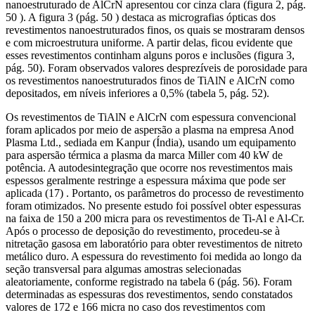
nanoestruturado de AlCrN apresentou cor cinza clara (figura 2, pág.
50 ). A figura 3 (pág. 50 ) destaca as micrografias ópticas dos
revestimentos nanoestruturados finos, os quais se mostraram densos
e com microestrutura uniforme. A partir delas, ficou evidente que
esses revestimentos continham alguns poros e inclusões (figura 3,
pág. 50). Foram observados valores desprezíveis de porosidade para
os revestimentos nanoestruturados finos de TiAlN e AlCrN como
depositados, em níveis inferiores a 0,5% (tabela 5, pág. 52).
Os revestimentos de TiAlN e AlCrN com espessura convencional
foram aplicados por meio de aspersão a plasma na empresa Anod
Plasma Ltd., sediada em Kanpur (Índia), usando um equipamento
para aspersão térmica a plasma da marca Miller com 40 kW de
potência. A autodesintegração que ocorre nos revestimentos mais
espessos geralmente restringe a espessura máxima que pode ser
aplicada (17) . Portanto, os parâmetros do processo de revestimento
foram otimizados. No presente estudo foi possível obter espessuras
na faixa de 150 a 200 micra para os revestimentos de Ti-Al e Al-Cr.
Após o processo de deposição do revestimento, procedeu-se à
nitretação gasosa em laboratório para obter revestimentos de nitreto
metálico duro. A espessura do revestimento foi medida ao longo da
seção transversal para algumas amostras selecionadas
aleatoriamente, conforme registrado na tabela 6 (pág. 56). Foram
determinadas as espessuras dos revestimentos, sendo constatados
valores de 172 e 166 micra no caso dos revestimentos com