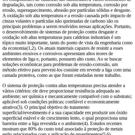
degradação, tais como corrosão sob alta temperatura, corrosão por
erosão, superaquecimento, abrasão por partículas sólidas e desgaste.
A oxidação sob alta temperatura e a erosão causada pelo impacto de
cinzas volantes e partículas não queimadas de carbono são os
principais problemas a serem resolvidos nessas aplicações. Portanto,
o desenvolvimento de sistemas de proteção contra desgaste e
oxidação sob altas temperaturas para caldeiras industriais é um
tópico muito importante, tanto do ponto de vista da engenharia como
da economia(1,2). Os atuais materiais capazes de resistir a esses
ambientes erosivos e corrosivos apresentam altos teores de
elementos de liga e, portanto, possuem alto custo. Ao se buscar
soluções econômicas para problemas de erosão-corrosão, um
método efetivo para preveni-los consiste em revestir a liga com uma
camada protetiva, como as que foram estudadas neste trabalho.
O sistema de proteção contra altas temperaturas precisa atender a
vários critérios: ele deve proporcionar resistência adequada ao
ambiente; ser química e mecanicamente compatível com o substrato;
aplicável sob condições práticas; confiável e economicamente
atrativo(3). O principal objetivo do tratamento
superficial/revestimento é a sua capacidade em produzir um óxido
superficial estável e de crescimento lento, o qual proporciona uma
barreira entre a liga revestida e o ambiente(4). Estudos recentes
mostram que 80% do custo total associado à proteção de metais
estão relacionados com a aplicação de revestimentos(5,6).