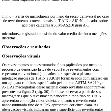
Fig. 6 – Perfis de microdureza por meio da seção transversal no caso
de revestimentos convencionais de TiAlN e AlCrN aplicados sobre
aço para caldeiras ASTM-AS210 grau A-1
microdureza registrado consistiu do valor médio de cinco medições
discretas.
Observações e resultados
Observações visuais
Os revestimentos nanoestruturados finos (aplicados por meio do
processo de deposição física de vapor) e os revestimentos com
espessura convencional (aplicados por aspersão a plasma e
nitretação gasosa) de TiAlN e AlCrN foram usados com sucesso em
um aço para caldeiras especificado pela norma ASTM-SA210 grau
A-1. As macrografias desse material como revestido encontram-se
presentes na figura 2 (pág. 50). Pode-se observar a partir dessas
macrografias que o revestimento nanoestruturado fino de TiAlN
apresentou coloração cinza-violeta, enquanto o revestimento
nanoestruturado fino de AlCrN apresentou cor cinza clara. As
observações visuais indicaram que a superfície dos revestimentos