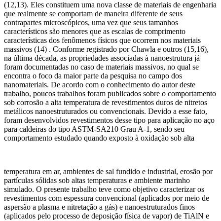
(12,13). Eles constituem uma nova classe de materiais de engenharia
que realmente se comportam de maneira diferente de seus
contrapartes microscópicos, uma vez que seus tamanhos
característicos são menores que as escalas de comprimento
características dos fenômenos físicos que ocorrem nos materiais
massivos (14) . Conforme registrado por Chawla e outros (15,16),
na última década, as propriedades associadas à nanoestrutura já
foram documentadas no caso de materiais massivos, no qual se
encontra o foco da maior parte da pesquisa no campo dos
nanomateriais. De acordo com o conhecimento do autor deste
trabalho, poucos trabalhos foram publicados sobre o comportamento
sob corrosão a alta temperatura de revestimentos duros de nitretos
metálicos nanoestruturados ou convencionais. Devido a esse fato,
foram desenvolvidos revestimentos desse tipo para aplicação no aço
para caldeiras do tipo ASTM-SA210 Grau A-1, sendo seu
comportamento estudado quando exposto à oxidação sob alta
temperatura em ar, ambientes de sal fundido e industrial, erosão por
partículas sólidas sob altas temperaturas e ambiente marinho
simulado. O presente trabalho teve como objetivo caracterizar os
revestimentos com espessura convencional (aplicados por meio de
aspersão a plasma e nitretação a gás) e nanoestruturados finos
(aplicados pelo processo de deposição física de vapor) de TiAlN e