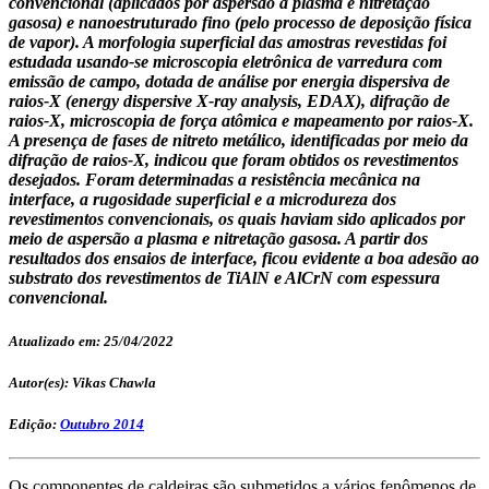
convencional (aplicados por aspersão a plasma e nitretação
gasosa) e nanoestruturado fino (pelo processo de deposição física
de vapor). A morfologia superficial das amostras revestidas foi
estudada usando-se microscopia eletrônica de varredura com
emissão de campo, dotada de análise por energia dispersiva de
raios-X (energy dispersive X-ray analysis, EDAX), difração de
raios-X, microscopia de força atômica e mapeamento por raios-X.
A presença de fases de nitreto metálico, identificadas por meio da
difração de raios-X, indicou que foram obtidos os revestimentos
desejados. Foram determinadas a resistência mecânica na
interface, a rugosidade superficial e a microdureza dos
revestimentos convencionais, os quais haviam sido aplicados por
meio de aspersão a plasma e nitretação gasosa. A partir dos
resultados dos ensaios de interface, ficou evidente a boa adesão ao
substrato dos revestimentos de TiAlN e AlCrN com espessura
convencional.
Atualizado em: 25/04/2022
Autor(es): Vikas Chawla
Edição:
Outubro 2014
Os componentes de caldeiras são submetidos a vários fenômenos de