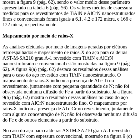
mostra a figura 9 (pág. 62), sendo o valor médio desse parâmetro
apresentado na tabela 6 (pág. 56). Os valores médios de espessura
medidos para os revestimentos de TiAlN e AlCrN nanoestruturados
finos e convencionais foram iguais a 6,1, 4,2 e 172 micra, e 166 e
122 micra, respectivamente.
Mapeamento por meio de raios-X
As análises efetuadas por meio de imagens geradas por elétrons
retroespalhados e mapeamento de raios-X do aço para caldeiras
AST-M-SA210 grau A-1 revestido com TiAlN e AlCrN
nanoestruturado e convencional estão mostradas na figura 9 (pág.
62). A figura 9(a) (pág. 62) destaca os resultados dessas análises
para o caso do aço revestido com TiAlN nanoestruturado. O
mapeamento de raios-X indicou a presença de Al e Ti no
revestimento, juntamente com pequena quantidade de N; não foi
observada nenhuma difusão de Fe a partir do substrato. Já a figura
9(b) (pág. 62) mostra o resultado dessas análises no caso do aço
revestido com AlCrN nanoestruturado fino. O mapeamento por
raios-X indicou a presença de Al e Cr no revestimento, juntamente
com alguma concentração de N; não foi observada nenhuma difusão
do Fe e de outros elementos a partir do substrato.
No caso do aço para caldeiras ASTM-SA210 grau A-1 revestido
com TiAlN com espessura convencional, mostrado na figura 9 (c)