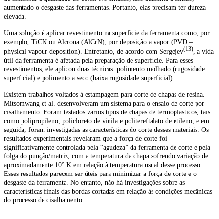
aumentado o desgaste das ferramentas. Portanto, elas precisam ter dureza
elevada.
Uma solução é aplicar revestimento na superfície da ferramenta como, por
exemplo, TiCN ou Alcrona (AlCrN), por deposição a vapor (PVD –
(13)
physical vapour deposition). Entretanto, de acordo com Sergejev
, a vida
útil da ferramenta é afetada pela preparação de superfície. Para esses
revestimentos, ele aplicou duas técnicas: polimento molhado (rugosidade
superficial) e polimento a seco (baixa rugosidade superficial).
Existem trabalhos voltados à estampagem para corte de chapas de resina.
Mitsomwang et al. desenvolveram um sistema para o ensaio de corte por
cisalhamento. Foram testados vários tipos de chapas de termoplásticos, tais
como polipropileno, policloreto de vinila e politereftalato de etileno, e em
seguida, foram investigadas as características do corte desses materiais. Os
resultados experimentais revelaram que a força de corte foi
significativamente controlada pela “agudeza” da ferramenta de corte e pela
folga do punção/matriz, com a temperatura da chapa sofrendo variação de
aproximadamente 10° K em relação à temperatura usual desse processo.
Esses resultados parecem ser úteis para minimizar a força de corte e o
desgaste da ferramenta. No entanto, não há investigações sobre as
características finais das bordas cortadas em relação às condições mecânicas
do processo de cisalhamento.