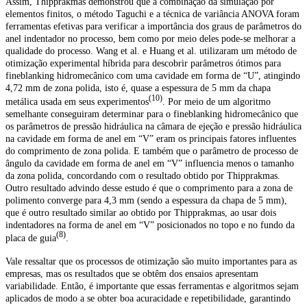
Assim, Thipprakmas demonstrou que a combinação da simulação por
elementos finitos, o método Taguchi e a técnica de variância ANOVA foram
ferramentas efetivas para verificar a importância dos graus de parâmetros do
anel indentador no processo, bem como por meio deles pode-se melhorar a
qualidade do processo. Wang et al. e Huang et al. utilizaram um método de
otimização experimental híbrida para descobrir parâmetros ótimos para
fineblanking hidromecânico com uma cavidade em forma de “U”, atingindo
4,72 mm de zona polida, isto é, quase a espessura de 5 mm da chapa
(10)
metálica usada em seus experimentos
. Por meio de um algoritmo
semelhante conseguiram determinar para o fineblanking hidromecânico que
os parâmetros de pressão hidráulica na câmara de ejeção e pressão hidráulica
na cavidade em forma de anel em “V” eram os principais fatores influentes
do comprimento de zona polida. E também que o parâmetro de processo de
ângulo da cavidade em forma de anel em “V” influencia menos o tamanho
da zona polida, concordando com o resultado obtido por Thipprakmas.
Outro resultado advindo desse estudo é que o comprimento para a zona de
polimento converge para 4,3 mm (sendo a espessura da chapa de 5 mm),
que é outro resultado similar ao obtido por Thipprakmas, ao usar dois
indentadores na forma de anel em “V” posicionados no topo e no fundo da
(8)
placa de guia
.
Vale ressaltar que os processos de otimização são muito importantes para as
empresas, mas os resultados que se obtêm dos ensaios apresentam
variabilidade. Então, é importante que essas ferramentas e algoritmos sejam
aplicados de modo a se obter boa acuracidade e repetibilidade, garantindo