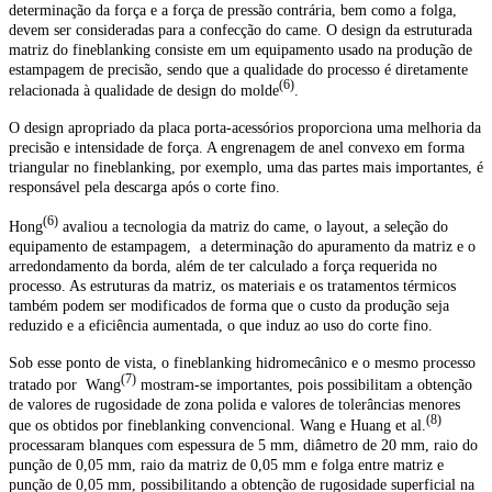
determinação da força e a força de pressão
contrária, bem como a folga,
devem ser
consideradas para a confecção do came.
O design da estruturada
matriz do fineblanking consiste em um equipamento usado na produção de
estampagem de precisão, sendo que a qualidade do processo é diretamente
(6)
relacionada à qualidade de design do molde
.
O design apropriado da placa porta-acessórios proporciona uma melhoria da
precisão e intensidade de força. A engrenagem de anel convexo em forma
triangular no fineblanking, por exemplo, uma das partes mais importantes, é
responsável pela descarga após o corte fino.
(6)
Hong
avaliou a tecnologia da matriz do came, o layout, a seleção do
equipamento de estampagem, a determinação do apuramento da matriz e o
arredondamento da borda, além de ter calculado a força requerida no
processo. As estruturas da matriz, os materiais e os tratamentos térmicos
também podem ser modificados de forma que o custo da produção seja
reduzido e a eficiência aumentada, o que induz ao uso do corte fino.
Sob esse ponto de vista, o fineblanking hidromecânico e o mesmo processo
(7)
tratado por Wang
mostram-se importantes, pois possibilitam a obtenção
de valores de rugosidade de zona polida e valores de tolerâncias menores
(8)
que os obtidos por fineblanking convencional. Wang e Huang et al.
processaram blanques com espessura de 5 mm, diâmetro de 20 mm, raio do
punção de 0,05 mm, raio da matriz de 0,05 mm e folga entre matriz e
punção de 0,05 mm, possibilitando a obtenção de rugosidade superficial na