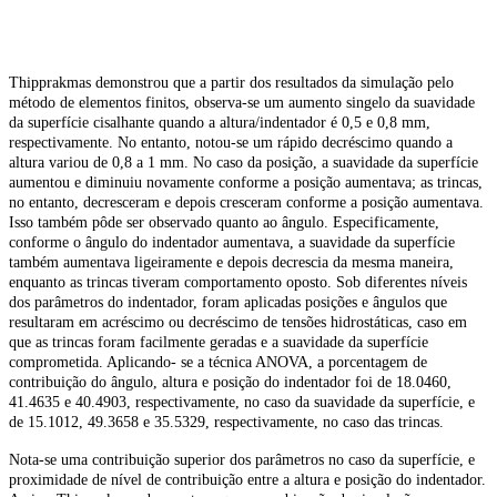
Thipprakmas demonstrou que a partir dos resultados da simulação pelo
método de elementos finitos, observa-se um aumento singelo da suavidade
da superfície cisalhante quando a altura/indentador é 0,5 e 0,8 mm,
respectivamente. No entanto, notou-se um rápido decréscimo quando a
altura variou de 0,8 a 1 mm. No caso da posição, a suavidade da superfície
aumentou e diminuiu novamente conforme a posição aumentava; as trincas,
no entanto, decresceram e depois cresceram conforme a posição aumentava.
Isso também pôde ser observado quanto ao ângulo. Especificamente,
conforme o ângulo do indentador aumentava, a suavidade da superfície
também aumentava ligeiramente e depois decrescia da mesma maneira,
enquanto as trincas tiveram comportamento oposto. Sob diferentes níveis
dos parâmetros do indentador, foram aplicadas posições e ângulos que
resultaram em acréscimo ou decréscimo de tensões hidrostáticas, caso em
que as trincas foram facilmente geradas e a suavidade da superfície
comprometida. Aplicando- se a técnica ANOVA, a porcentagem de
contribuição do ângulo, altura e posição do indentador foi de 18.0460,
41.4635 e 40.4903, respectivamente, no caso da suavidade da superfície, e
de 15.1012, 49.3658 e 35.5329, respectivamente, no caso das trincas.
Nota-se uma contribuição superior dos parâmetros no caso da superfície, e
proximidade de nível de contribuição entre a altura e posição do indentador.