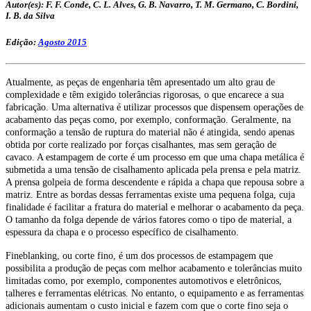
Autor(es): F. F. Conde, C. L. Alves, G. B. Navarro, T. M. Germano, C. Bordini,
I. B. da Silva
Edição:
Agosto 2015
Atualmente, as peças de engenharia têm apresentado um alto grau de
complexidade e têm exigido tolerâncias rigorosas, o que encarece a sua
fabricação. Uma alternativa é utilizar processos que dispensem operações de
acabamento das peças como, por exemplo, conformação. Geralmente, na
conformação a tensão de ruptura do material não é atingida, sendo apenas
obtida por corte realizado por forças cisalhantes, mas sem geração de
cavaco. A estampagem de corte é um processo em que uma chapa metálica é
submetida a uma tensão de cisalhamento aplicada pela prensa e pela matriz.
A prensa golpeia de forma descendente e rápida a chapa que repousa sobre a
matriz. Entre as bordas dessas ferramentas existe uma pequena folga, cuja
finalidade é facilitar a fratura do material e melhorar o acabamento da peça.
O tamanho da folga depende de vários fatores como o tipo de material, a
espessura da chapa e o processo específico de cisalhamento.
Fineblanking, ou corte fino, é um dos processos de estampagem que
possibilita a produção de peças com melhor acabamento e tolerâncias muito
limitadas como, por exemplo, componentes automotivos e eletrônicos,
talheres e ferramentas elétricas. No entanto, o equipamento e as ferramentas
adicionais aumentam o custo inicial e fazem com que o corte fino seja o