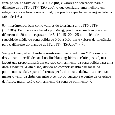
zona polida na faixa de 0,5 a 0,098 μm, e valores de tolerância para o
diâmetro entre IT5 e IT7 (ISO 286), o que configura uma melhora em
relação ao corte fino convencional, que produz superfícies de rugosidade na
faixa de 1,6 a
0,4 micrômetros, bem como valores de tolerância entre IT6 e IT9
(ISO286). Pelo processo tratado por Wang, produziram-se blanques com
diâmetro de 20 mm e espessura de 5, 10, 15, 20 e 25 mm, além de
rugosidade média de zona polida de 0,03 a 0,08 μm e valores de tolerância
(8, 9)
para o diâmetro do blanque de IT2 a IT4 (ISO286)
.
Wang e Huang et al. Também mostraram que o perfil em “U” é um ótimo
design para o perfil de canal no fineblanking hidromecânico, isto é, um
layout que proporcionará um elevado comprimento da zona polida para uma
dada espessura. Além disso, devido ao comportamento das zonas de
polimento estudadas para diferentes perfis de canais, deduziu-se que quanto
menor o valor da distância entre o centro do punção e o centro da cavidade
(8)
de fluido, maior será o comprimento da zona de polimento
.