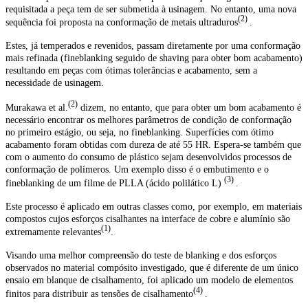
requisitada a peça tem de ser submetida à usinagem. No entanto, uma nova
(2)
sequência foi proposta na conformação de metais ultraduros
.
Estes, já temperados e revenidos, passam diretamente por uma conformação
mais refinada (fineblanking seguido de shaving para obter bom acabamento)
resultando em peças com ótimas tolerâncias e acabamento, sem a
necessidade de usinagem.
(2)
Murakawa et al.
dizem, no entanto, que para obter um bom acabamento é
necessário encontrar os melhores parâmetros de condição de conformação
no primeiro estágio, ou seja, no fineblanking. Superfícies com ótimo
acabamento foram obtidas com dureza de até 55 HR. Espera-se também que
com o aumento do consumo de plástico sejam desenvolvidos processos de
conformação de polímeros. Um exemplo disso é o embutimento e o
(3)
fineblanking de um filme de PLLA (ácido polilático L)
.
Este processo é aplicado em outras classes como, por exemplo, em materiais
compostos cujos esforços cisalhantes na interface de cobre e alumínio são
(1)
extremamente relevantes
.
Visando uma melhor compreensão do teste de blanking e dos esforços
observados no material compósito investigado, que é diferente de um único
ensaio em blanque de cisalhamento, foi aplicado um modelo de elementos
(4)
finitos para distribuir as tensões de cisalhamento
.