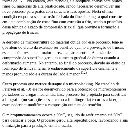
forma de “V”. No entanto, esta tecnologia é adequada apenas para pratos
finos ou materiais de alta plasticidade, sendo necessário desenvolver um
novo processo para pratos com características opostas. Nesta última
condição enquadra-se a extrusão fechada do fineblanking, a qual consiste
em uma combinação de corte fino com extrusão a frio, sendo o princípio
dessa técnica o estado de compressão triaxial, que previne a formação e
propagação de trincas.
A despeito da microestrutura do material obtida por esse processo, tem-se
que além do efeito da extrusão ser benéfico quanto à prevenção de trincas,
este também resulta em maior dureza na parte central. A tensão de
compressão da superfície gera um aumento gradual de dureza quando a
deformação aumenta. No entanto, ao final do processo, devido ao efeito de
formação de trinca interna, o endurecimento da superfície cisalhante é
(12)
menos pronunciado e a dureza do lado é menor
.
Outro processo que merece destaque é o microblanking. No trabalho de
Petersen et al. (3) ele foi desenvolvido para a obtenção de microcontêineres
portadores de drogas medicinais. Esse processo foi projetado para substituir
a litografia (ou variações desta, como a fotolitografia) e cortes a laser, pois
esses poderiam modificar a composição química do remédio.
o
o
O micropuncionamento ocorre a 90
C, seguido de resfriamento até 60
C
para destacar a peça. O processo gerou alta repetibilidade, favorecendo a sua
otimização para a produção em alta escala.