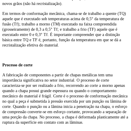
novos grãos (não há recristalização).
Em termos de conformação mecânica, chama-se de trabalho a quente (TQ)
aquele que é executado sob temperaturas acima de 0,5° da temperatura de
fusão (Tf); trabalho a morno (TM) executado na faixa compreendida
(grosseiramente) de 0,3 a 0,5° Tf; e trabalho a frio (TF) aquele que é
executado entre 0 e 0,3° Tf. É importante compreender que a distinção
básica entre TQ e TF é, portanto, função da temperatura em que se dá a
recristalização efetiva do material.
Processo de corte
A fabricação de componentes a partir de chapas metálicas tem uma
importância significativa no setor industrial. O processo de corte
caracteriza-se por ser realizado a frio, recorrendo ao corte a morno apenas
quando a chapa possui grande espessura ou quando o comportamento
mecânico do material é frágil. Corte é o processo de conformação mecânica
no qual a peça é submetida à pressão exercida por um punção ou lâmina de
corte. Quando o punção ou a lâmina inicia a penetração na chapa, o esforço
de compressão converte-se em esforço cortante, provocando a separação de
uma porção da chapa. No processo, a chapa é deformada plasticamente até a
ruptura da superfície em contato com as lâminas.