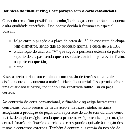
Definição do fineblanking e comparação com o corte convencional
O uso do corte fino possibilita a produção de peças com tolerância pequena
e alta qualidade superficial. Isso ocorre devido à ferramenta especial
possuir:
folga entre o punção e a placa de cerca de 1% da espessura da chapa
(em diâmetro), sendo que no processo normal é cerca de 5 a 10%;
endentação do anel em “V” que segue a periferia externa da parte do
suporte de chapas, sendo que o uso deste contribui para evitar fratura
na parte em questão;
ejetor.
Esses aspectos criam um estado de compressão de tensões na zona de
cisalhamento que aumenta a maleabilidade do material. Isso permite obter
uma qualidade superior, incluindo uma superfície muito lisa da peça
cortada.
Ao contrário do corte convencional, o fineblanking exige ferramentas
complexas, como prensas de tripla ação e matrizes rígidas, as quais
asseguram a produção de peças com superfície de corte sem defeitos como
matriz de duplo estágio, sendo que o primeiro estágio realiza a perfuração
central furação de fixação e o rebaixo, e o segundo equivale à furação dos
rasgos e contornos externos. Também é comum a inversão da posição de