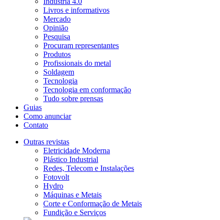
Indústria 4.0
Livros e informativos
Mercado
Opinião
Pesquisa
Procuram representantes
Produtos
Profissionais do metal
Soldagem
Tecnologia
Tecnologia em conformação
Tudo sobre prensas
Guias
Como anunciar
Contato
Outras revistas
Eletricidade Moderna
Plástico Industrial
Redes, Telecom e Instalações
Fotovolt
Hydro
Máquinas e Metais
Corte e Conformação de Metais
Fundição e Serviços