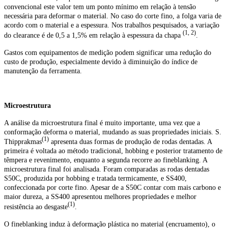
convencional este valor tem um ponto mínimo em relação à tensão
necessária para deformar o material. No caso do corte fino, a folga varia de
acordo com o material e a espessura. Nos trabalhos pesquisados, a variação
(1, 2)
do clearance é de 0,5 a 1,5% em relação à espessura da chapa
.
Gastos com equipamentos de medição podem significar uma redução do
custo de produção, especialmente devido à diminuição do índice de
manutenção da ferramenta.
Microestrutura
A análise da microestrutura final é muito importante, uma vez que a
conformação deforma o material, mudando as suas propriedades iniciais. S.
(1)
Thipprakmas
apresenta duas formas de produção de rodas dentadas. A
primeira é voltada ao método tradicional, hobbing e posterior tratamento de
têmpera e revenimento, enquanto a segunda recorre ao fineblanking. A
microestrutura final foi analisada. Foram comparadas as rodas dentadas
S50C, produzida por hobbing e tratada termicamente, e SS400,
confeccionada por corte fino. Apesar de a S50C contar com mais carbono e
maior dureza, a SS400 apresentou melhores propriedades e melhor
(1)
resistência ao desgaste
.
O fineblanking induz à deformação plástica no material (encruamento), o