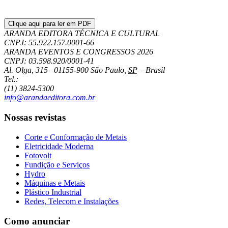
Clique aqui para ler em PDF
ARANDA EDITORA TÉCNICA E CULTURAL
CNPJ: 55.922.157.0001-66
ARANDA EVENTOS E CONGRESSOS
2026
CNPJ: 03.598.920/0001-41
Al. Olga, 315
–
01155-900
São Paulo
,
SP
–
Brasil
Tel.:
(11) 3824-5300
info@arandaeditora.com.br
Nossas revistas
Corte e Conformação de Metais
Eletricidade Moderna
Fotovolt
Fundição e Serviços
Hydro
Máquinas e Metais
Plástico Industrial
Redes, Telecom e Instalações
Como anunciar