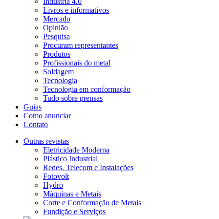
Indústria 4.0
Livros e informativos
Mercado
Opinião
Pesquisa
Procuram representantes
Produtos
Profissionais do metal
Soldagem
Tecnologia
Tecnologia em conformação
Tudo sobre prensas
Guias
Como anunciar
Contato
Outras revistas
Eletricidade Moderna
Plástico Industrial
Redes, Telecom e Instalações
Fotovolt
Hydro
Máquinas e Metais
Corte e Conformação de Metais
Fundição e Serviços