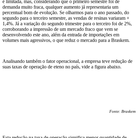
é
limita
da,
mas, considerando que o primeiro semestre foi de
demanda muito fraca, qualquer aumento já representaria um
percentual bom de evolução. Se olharmos para o ano passado, do
segundo para o terceiro semestre, as vendas de resinas variaram +
1,4%. Já a variação do
segundo trimestre para o terceiro
foi de 2%,
corroborando
a impressão de um
mercado
fraco
que vem se
desenvolvendo este ano, além d
a
entrada de importações em
volumes mais agressivos, o que reduz o mercado
para
a Braskem.
Analisando também o fator operacional, a empresa teve redução de
suas taxas de operação de eteno no país, vide a figura abaixo.
Fonte: Braskem
Esta redução na taxa de operação significa menor quantidade de