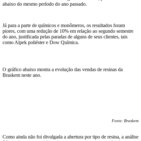
abaixo do mesmo período
do
ano passado.
Já para a parte de químicos e monômeros, os resultados foram
piores,
com uma
redu
ção de
10% em relação ao segundo semestre
do ano,
j
ustificada pelas paradas de alguns de seus clientes,
tais
como Alpek poliéster e Dow
Q
uímica.
O gráfico abaixo mostra a evolução das vendas
de resinas
da
Braskem
neste ano.
Fonte: Braskem
Como
aind
a
não foi divulgad
a
a abertura por tipo de resina,
a análise