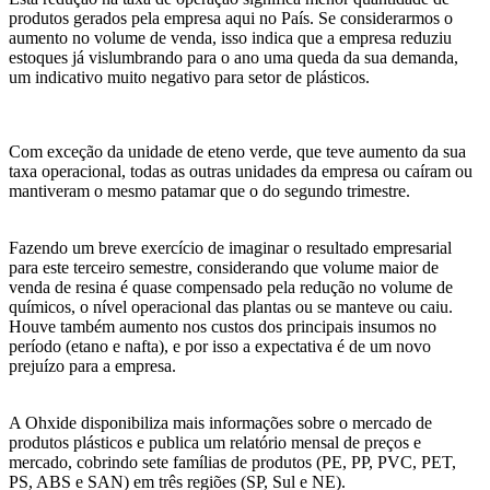
produtos gerados pela empresa aqui no
P
aís. Se considerarmos o
aumento no volume de venda,
isso
indica que a empresa reduziu
estoques já vislumbrando para o ano uma queda
d
a sua demanda,
um i
ndicativo muito negativo para setor de plásticos.
Com exceção da unidade de eteno verde, que teve aumento da sua
taxa operacional, todas as outras unidades da empresa ou caíram ou
mantiveram o mesmo patamar que o do segundo trimestre.
Fazendo um breve exercício de imaginar o resultado empresarial
para este terceiro semestre, considerando que volume maior de
venda de resina é quase compensado pela redução no volume de
químicos, o nível operacional das plantas ou se manteve ou caiu.
Houve também
aumento nos custos d
os
principais insumos no
período (
e
tano e
n
afta),
e por isso
a expectativa é de um novo
prejuízo
para
a empresa.
A
Ohxide disponibiliza mais informações sobre o mercado de
produtos plásticos e publica um
relatório mensal de preços e
mercado, cobr
indo
sete famílias de produtos (PE, PP, PVC, PET,
PS, ABS e SAN) em três regiões (SP, Sul e NE).