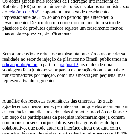
Os dados globais mais recentes da Federação Internacional de
Robótica (IFR) sobre o número de robôs instalados na indústria são
do
relatório de
2021
e apontam uma taxa de crescimento
impressionante de 31% ao ano no período que antecedeu o
levantamento. De acordo com o mesmo documento, o setor de
plásticos e de produtos químicos registra um crescimento menor,
mas ainda expressivo, de 5% ao ano.
Sem a pretensão de retratar com absoluta precisão o recorte dessa
realidade no setor de injeção de plásticos no Brasil, publicamos na
edição junho/julho
, a partir da
página 12
, os dados de uma
sondagem feita junto ao setor para a elaboração do guia anual de
transformadores por injeção, com uma amostragem pequena, mas
representativa do segmento.
A análise das respostas espontâneas das empresas, às quais
agradecemos imensamente, permite concluir que elas acompanham
as tendências mundiais relacionadas à robótica no chão de fábrica:
um terço das participantes da pesquisa informaram que já contam
com robôs em seus parques fabris, sendo alguns deles do tipo
colaborativo, que pode atuar em interface direta e segura com o
operador. Já o uso de células robotizadas foi informado por 10,4%