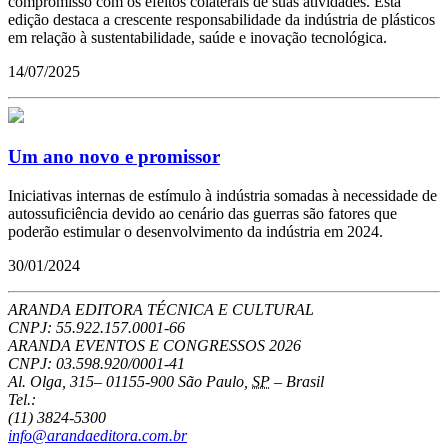
compromisso com os efeitos colaterais de suas atividades. Esta
edição destaca a crescente responsabilidade da indústria de plásticos
em relação à sustentabilidade, saúde e inovação tecnológica.
14/07/2025
Um ano novo e promissor
Iniciativas internas de estímulo à indústria somadas à necessidade de
autossuficiência devido ao cenário das guerras são fatores que
poderão estimular o desenvolvimento da indústria em 2024.
30/01/2024
ARANDA EDITORA TÉCNICA E CULTURAL
CNPJ: 55.922.157.0001-66
ARANDA EVENTOS E CONGRESSOS
2026
CNPJ: 03.598.920/0001-41
Al. Olga, 315
–
01155-900
São Paulo
,
SP
–
Brasil
Tel.:
(11) 3824-5300
info@arandaeditora.com.br