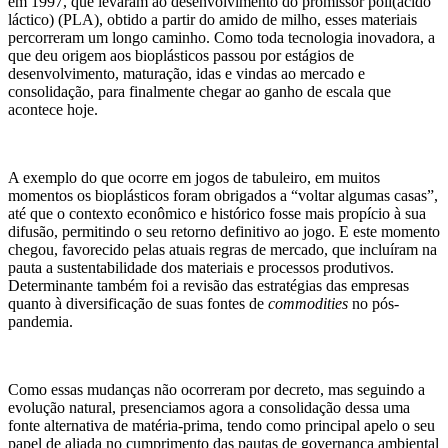
em 1997, que levaram ao desenvolvimento do promissor poli(ácido
láctico) (PLA), obtido a partir do amido de milho, esses materiais
percorreram um longo caminho. Como toda tecnologia inovadora, a
que deu origem aos bioplásticos passou por estágios de
desenvolvimento, maturação, idas e vindas ao mercado e
consolidação, para finalmente chegar ao ganho de escala que
acontece hoje.
A exemplo do que ocorre em jogos de tabuleiro, em muitos
momentos os bioplásticos foram obrigados a “voltar algumas casas”,
até que o contexto econômico e histórico fosse mais propício à sua
difusão, permitindo o seu retorno definitivo ao jogo. E este momento
chegou, favorecido pelas atuais regras de mercado, que incluíram na
pauta a sustentabilidade dos materiais e processos produtivos.
Determinante também foi a revisão das estratégias das empresas
quanto à diversificação de suas fontes de
commodities
no pós-
pandemia.
Como essas mudanças não ocorreram por decreto, mas seguindo a
evolução natural, presenciamos agora a consolidação dessa uma
fonte alternativa de matéria-prima, tendo como principal apelo o seu
papel de aliada no cumprimento das pautas de governança ambiental