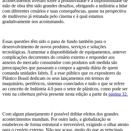
acontecimentos tiveram sobre a produtividade e a disponibilidade de
mão de obra têm sido grandes desafios, obrigando a indústria a lidar
com diferentes cenários e suas consequências, quase na perspectiva
de multiverso já retratada pelo cinema e à qual estamos
gradativamente nos acostumando.
Essas questões têm sido o pano de fundo também para o
desenvolvimento de novos produtos, serviços e soluções
tecnológicas. Aumentar a disponibilidade de equipamentos, antever
complicações decorrentes do cenário externo e responder aos
anseios do mercado consumidor com produtos sob medida são
preocupações que passaram a compor a agenda diária de quem
comanda unidades fabris. É a esse público que os expositores da
Plástico Brasil dedicam os seus lançamentos em termos de
maquinário, periféricos, sistemas conectados e tudo o que se refere
ao conceito de Indústria 4.0 para o setor de plásticos, como pode ser
visto na cobertura prévia presente nesta edição a partir da
página 32.
Com algum planejamento é possível driblar efeitos dos grandes
acontecimentos mundiais. Por outro lado, a globalização se
estabeleceu de forma estrutural e irreversível, exigindo o olhar atento
para o cenário externo. Não por acaso, muito do que as principais