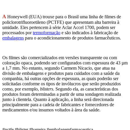
A
Honeywell (EUA) trouxe para o Brasil uma linha de filmes de
policlorotrifluoroetileno (
PCTFE
)
que apresentam alta barreira à
umidade. Eles pertencem à série Aclar Accel 1700, podem ser
processados por
termoformação
e são indicados à fabricação de
embalagens
para o acondicionamento de produtos farmacêuticos.
Os filmes são comercializados em versões transparente ou com
coloração opaca, pode
ndo
ser configurados com espessura de 43 µm
a 1,7 mm. No entanto, segundo
Carmem Nicacio, que atua na
divisão de embalagens
e produtos para cuidados com a saúde
da
companhia
, há outras opções de espessura, as quais poderão ser
solicitadas conforme o
s
tipo
s
de
invólucros que serão produzidos
como, por exemplo,
blisters
.
Segundo ela, as características dos
produtos foram determinadas a partir de uma sondagem realizada
junt
o à
clientela
.
Quanto à
aplicação, a
linha
será direcionada
principalmente para a cadeia de fabricantes e fornecedores de
medicamentos e/ou insumos voltados à área da saúde.
#pctfe #blister #barreira #embalagemfarmaceutica