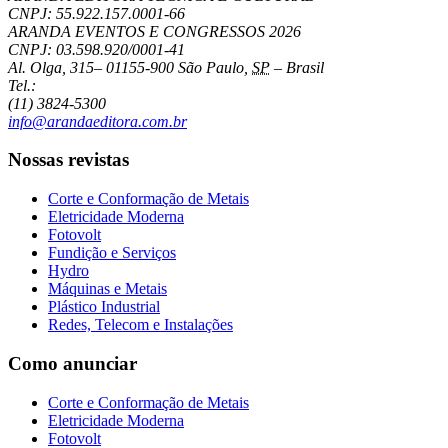
CNPJ: 55.922.157.0001-66
ARANDA EVENTOS E CONGRESSOS
2026
CNPJ: 03.598.920/0001-41
Al. Olga, 315
–
01155-900
São Paulo
,
SP
–
Brasil
Tel.:
(11) 3824-5300
info@arandaeditora.com.br
Nossas revistas
Corte e Conformação de Metais
Eletricidade Moderna
Fotovolt
Fundição e Serviços
Hydro
Máquinas e Metais
Plástico Industrial
Redes, Telecom e Instalações
Como anunciar
Corte e Conformação de Metais
Eletricidade Moderna
Fotovolt