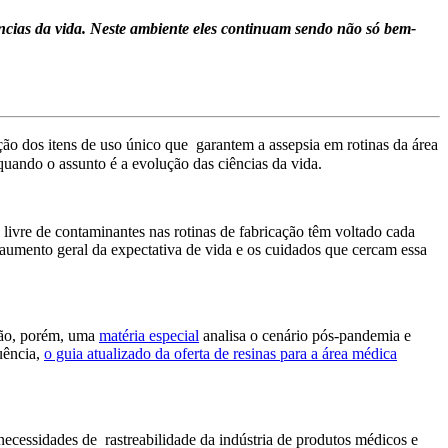
ncias da vida. Neste ambiente eles continuam sendo não só bem-
ação dos itens de uso único que garantem a assepsia em rotinas da área
uando o assunto é a evolução das ciências da vida.
livre de contaminantes nas rotinas de fabricação têm voltado cada
 aumento geral da expectativa de vida e os cuidados que cercam essa
ião, porém, uma
matéria especial
analisa o cenário pós-pandemia e
uência,
o guia atualizado da oferta de resinas para a área médica
ecessidades de rastreabilidade da indústria de produtos médicos e