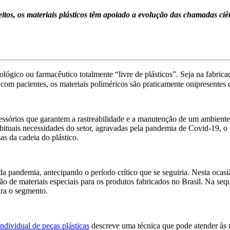
tos, os materiais plásticos têm apoiado a evolução das chamadas ciê
tológico ou farmacêutico totalmente “livre de plásticos”. Seja na fabric
m pacientes, os materiais poliméricos são praticamente onipresentes q
essórios que garantem a rastreabilidade e a manutenção de um ambiente 
bituais necessidades do setor, agravadas pela pandemia de Covid-19, o
s da cadeia do plástico.
 pandemia, antecipando o período crítico que se seguiria. Nesta ocas
ão de materiais especiais para os produtos fabricados no Brasil. Na seq
ara o segmento.
ndividual de peças plásticas
descreve uma técnica que pode atender às n