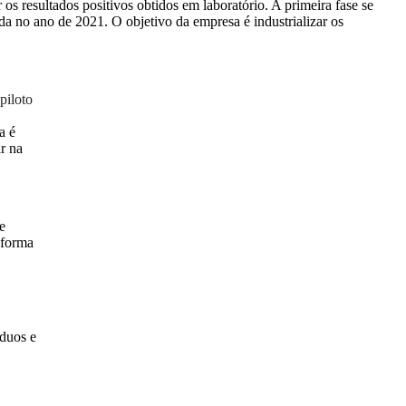
s resultados positivos obtidos em laboratório. A primeira fase se
a no ano de 2021. O objetivo da empresa é industrializar os
piloto
a é
r na
e
e forma
íduos e