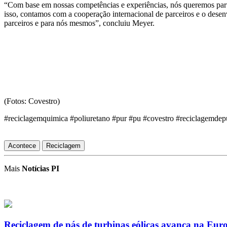
“
Com base em nossas competências e experiências, nós queremos part
isso, contamos com a cooperação internacional de parceiros e o desen
parceiros e para nós mesmos”, concluiu Meyer.
(Fotos: Covestro)
#reciclagemquimica #poliuretano #pur #pu #covestro #reciclagemdep
Acontece
Reciclagem
Mais
Notícias PI
Reciclagem de pás de turbinas eólicas avança na Eur