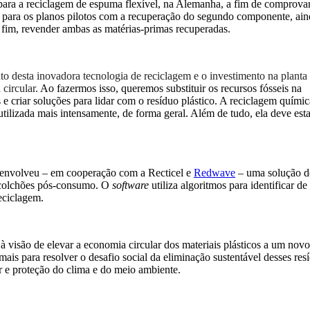
ara a reciclagem de espuma flexível, na Alemanha, a fim de comprovar o
 para os planos pilotos com a recuperação do segundo componente, aind
 fim, revender ambas as matérias-primas recuperadas.
 desta inovadora tecnologia de reciclagem e o investimento na planta 
circular.
Ao fazermos isso, queremos substituir os recursos fósseis na
e criar soluções para lidar com o resíduo plástico. A reciclagem químic
utilizada mais intensamente, de forma geral. Além de tudo, ela deve esta
envolveu – em cooperação com a Recticel e
Redwave
– uma solução d
de colchões pós-consumo. O
software
utiliza algoritmos para identificar d
eciclagem.
 visão de elevar a economia circular dos materiais plásticos a um novo
ais para resolver o desafio social da eliminação sustentável desses res
r e proteção do clima e do meio ambiente.