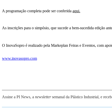
A programação completa pode ser conferida
aqui.
As inscrições para o simpósio, que sucede a bem-sucedida edição ant
O InovaSopro é realizado pela Markeplan Feiras e Eventos, com apoio d
www.inovasopro.com
_______________________________________________________
Assine a PI News, a
newsletter
semanal da Plástico Industrial, e rece
_______________________________________________________