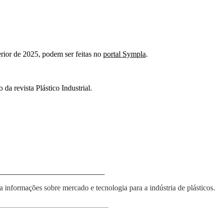
erior de 2025,
podem ser feitas no
portal
Sympla
.
a revista Plástico Industrial.
___________________________
ba informações sobre mercado e tecnologia para a indústria de plásticos.
____________________________