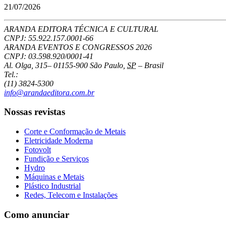
21/07/2026
ARANDA EDITORA TÉCNICA E CULTURAL
CNPJ: 55.922.157.0001-66
ARANDA EVENTOS E CONGRESSOS
2026
CNPJ: 03.598.920/0001-41
Al. Olga, 315
–
01155-900
São Paulo
,
SP
–
Brasil
Tel.:
(11) 3824-5300
info@arandaeditora.com.br
Nossas revistas
Corte e Conformação de Metais
Eletricidade Moderna
Fotovolt
Fundição e Serviços
Hydro
Máquinas e Metais
Plástico Industrial
Redes, Telecom e Instalações
Como anunciar