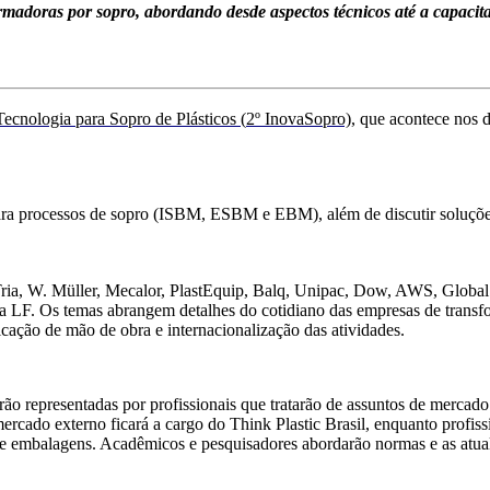
rmadoras por sopro, abordando desde aspectos técnicos até a capacita
Tecnologia para Sopro de Plásticos
(
2º InovaSopro)
, que acontece nos
para processos de sopro (ISBM, ESBM e
EBM), além de discutir soluçõe
, Tria, W. Müller, Mecalor, PlastEquip, Balq, Unipac, Dow, AWS, Globa
ola LF. Os temas abrangem detalhes do cotidiano das empresas de transf
icação de mão de obra e internacionalização das atividades.
ão representadas por profissionais que tratarão de assuntos de mercad
rcado externo ficará a cargo do Think Plastic Brasil, enquanto profiss
de embalagens. Acadêmicos e pesquisadores abordarão normas e as atua