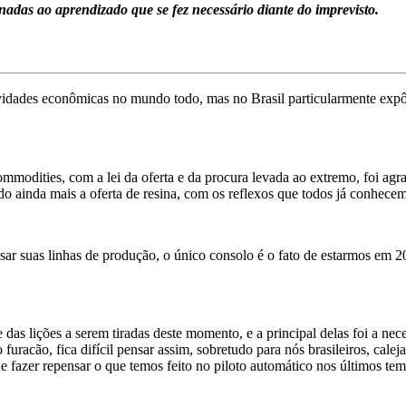
onadas ao aprendizado que se fez necessário diante do imprevisto.
vidades econômicas no mundo todo, mas no Brasil particularmente expôs
modities, com a lei da oferta e da procura levada ao extremo, foi agr
o ainda mais a oferta de resina, com os reflexos que todos já conhecem
lisar suas linhas de produção, o único consolo é o fato de estarmos em 
e das lições a serem tiradas deste momento, e a principal delas foi a ne
uracão, fica difícil pensar assim, sobretudo para nós brasileiros, calejad
e fazer repensar o que temos feito no piloto automático nos últimos te