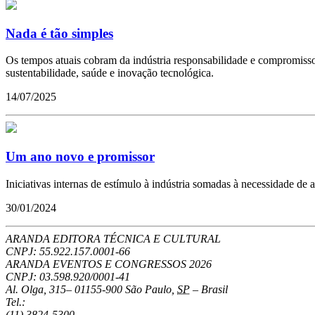
Nada é tão simples
Os tempos atuais cobram da indústria responsabilidade e compromisso c
sustentabilidade, saúde e inovação tecnológica.
14/07/2025
Um ano novo e promissor
Iniciativas internas de estímulo à indústria somadas à necessidade de
30/01/2024
ARANDA EDITORA TÉCNICA E CULTURAL
CNPJ: 55.922.157.0001-66
ARANDA EVENTOS E CONGRESSOS
2026
CNPJ: 03.598.920/0001-41
Al. Olga, 315
–
01155-900
São Paulo
,
SP
–
Brasil
Tel.:
(11) 3824-5300