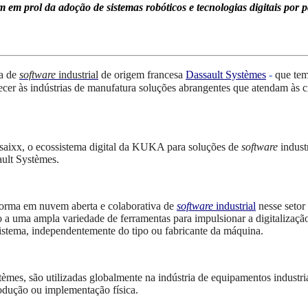
m prol da adoção de sistemas robóticos e tecnologias digitais por pa
a de
software
industrial
de origem francesa
Dassault Systèmes
-
que tem
ecer às indústrias de manufatura soluções
abrangentes que atendam às c
osaixx, o ecossistema digital da KUKA para soluções de
software
industr
ault Systèmes.
rma em nuvem aberta e colaborativa de
software
industrial
nesse setor
o a uma ampla variedade de ferramentas para impulsionar a digitalizaç
istema, independentemente do tipo ou fabricante da máquina.
, são utilizadas globalmente na indústria de equipamentos industriais
rodução ou implementação física.