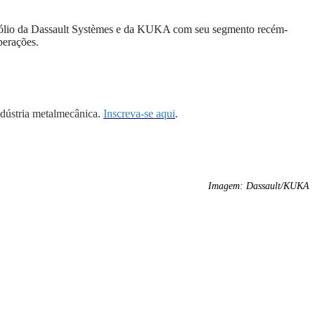
rtfólio da Dassault Systèmes e da KUKA com seu segmento recém-
perações.
ndústria metalmecânica.
Inscreva-se aqui
.
Imagem: Dassault/KUKA