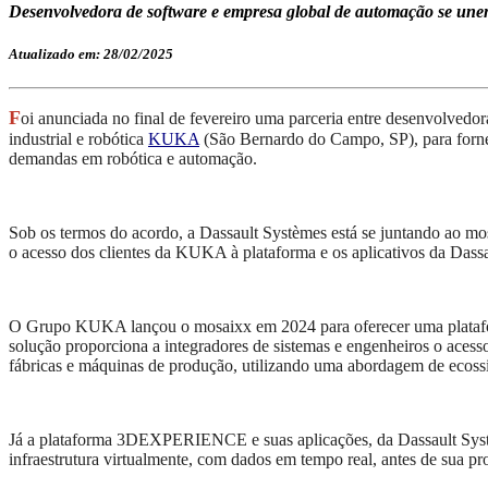
Desenvolvedora de software e empresa global de automação se unem e
Atualizado em: 28/02/2025
F
oi anunciada no final de fevereiro uma parceria entre
desenvolvedor
industrial e robótica
KUKA
(São Bernardo do Campo, SP),
para forn
demandas em robótica e automação.
Sob os termos do acordo, a Dassault Systèmes está se juntando ao m
o acesso dos clientes da KUKA à plataforma e os aplicativos da Dass
O Grupo KUKA lançou o mosaixx em 2024 para oferecer uma platafo
solução proporciona a integradores de sistemas e engenheiros o acess
fábricas e máquinas de produção, utilizando uma abordagem de ecoss
Já a plataforma 3DEXPERIENCE e suas aplicações, da Dassault Systèmes
infraestrutura virtualmente, com dados em tempo real, antes de sua p