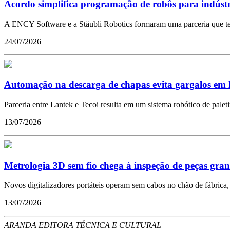
Acordo simplifica programação de robôs para indústr
A ENCY Software e a Stäubli Robotics formaram uma parceria que tem 
24/07/2026
Automação na descarga de chapas evita gargalos em l
Parceria entre Lantek e Tecoi resulta em um sistema robótico de pal
13/07/2026
Metrologia 3D sem fio chega à inspeção de peças gra
Novos digitalizadores portáteis operam sem cabos no chão de fábrica, 
13/07/2026
ARANDA EDITORA TÉCNICA E CULTURAL