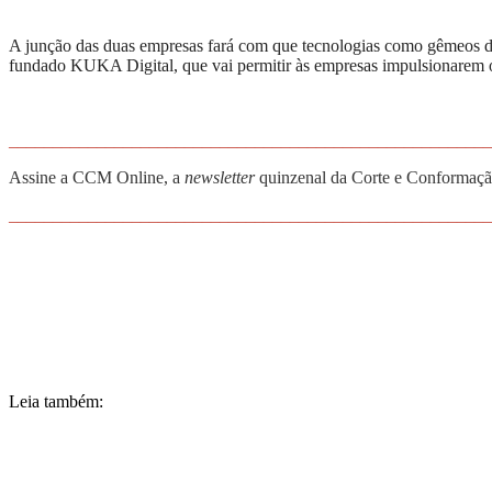
A junção das duas empresas fará com que tecnologias como gêmeos di
fundado KUKA Digital, que vai permitir às empresas impulsionarem o 
_______________________________________________________
Assine a CCM Online, a
newsletter
quinzenal da Corte e Conformação
_______________________________________________________
Leia também: