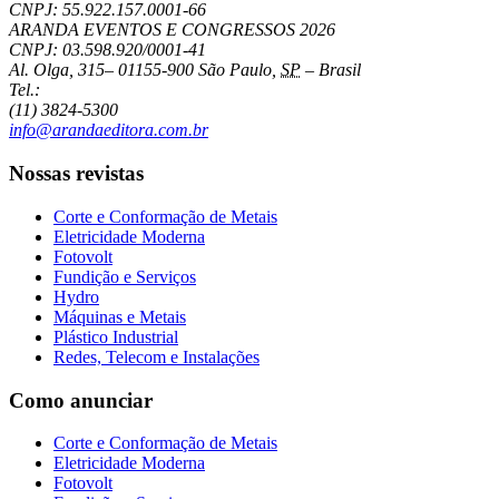
CNPJ: 55.922.157.0001-66
ARANDA EVENTOS E CONGRESSOS
2026
CNPJ: 03.598.920/0001-41
Al. Olga, 315
–
01155-900
São Paulo
,
SP
–
Brasil
Tel.:
(11) 3824-5300
info@arandaeditora.com.br
Nossas revistas
Corte e Conformação de Metais
Eletricidade Moderna
Fotovolt
Fundição e Serviços
Hydro
Máquinas e Metais
Plástico Industrial
Redes, Telecom e Instalações
Como anunciar
Corte e Conformação de Metais
Eletricidade Moderna
Fotovolt