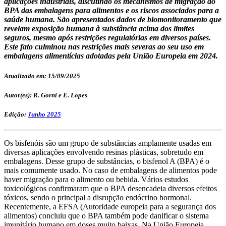
aplicações industriais, discutindo os mecanismos de migração do
BPA das embalagens para alimentos e os riscos associados para a
saúde humana. São apresentados dados de biomonitoramento que
revelam exposição humana à substância acima dos limites
seguros, mesmo após restrições regulatórias em diversos países.
Este fato culminou nas restrições mais severas ao seu uso em
embalagens alimentícias adotadas pela União Europeia em 2024.
Atualizado em: 15/09/2025
Autor(es): R. Gorni e E. Lopes
Edição:
Junho 2025
Os bisfenóis são um grupo de substâncias amplamente usadas em
diversas aplicações envolvendo resinas plásticas, sobretudo em
embalagens. Desse grupo de substâncias, o bisfenol A (BPA) é o
mais comumente usado. No caso de embalagens de alimentos pode
haver migração para o alimento ou bebida. Vários estudos
toxicológicos confirmaram que o BPA desencadeia diversos efeitos
tóxicos, sendo o principal a disrupção endócrino hormonal.
Recentemente, a EFSA (Autoridade europeia para a segurança dos
alimentos) concluiu que o BPA também pode danificar o sistema
imunitário humano em doses muito baixas. Na União Europeia