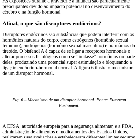
As exposições durante a gravidez e a infância são particularmente
preocupantes devido ao impacto potencial no desenvolvimento do
cérebro e na função hormonal.
Afinal, o que são disruptores endócrinos?
Disruptores endócrinos são substâncias que podem interferir com os
hormônios naturais do corpo, como estrógenos (hormônio sexual
feminino), andrógenos (hormônio sexual masculino) e hormônios da
tireoide. O bisfenol A é capaz de se ligar a receptores hormonais e
alterar processos fisiológicos como se “imitasse” hormônios ou parte
deles, produzindo uma potencial super estimulação e bloqueando a
ligação endócrino-hormonal normal. A figura 6 ilustra o mecanismo
de um disruptor hormonal.
Fig. 6 – Mecanismo de um disruptor hormonal. Fonte: European
Parliament.
A EFSA, autoridade europeia para a segurança alimentar, e a FDA,
administração de alimentos e medicamentos dos Estados Unidos,
realizaram suas avaliações e estabeleceram diferentes limites seguros