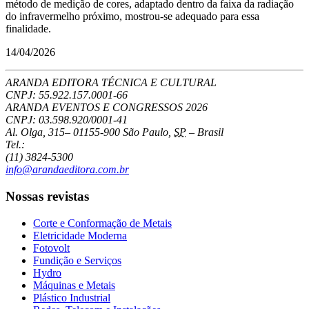
método de medição de cores, adaptado dentro da faixa da radiação
do infravermelho próximo, mostrou-se adequado para essa
finalidade.
14/04/2026
ARANDA EDITORA TÉCNICA E CULTURAL
CNPJ: 55.922.157.0001-66
ARANDA EVENTOS E CONGRESSOS
2026
CNPJ: 03.598.920/0001-41
Al. Olga, 315
–
01155-900
São Paulo
,
SP
–
Brasil
Tel.:
(11) 3824-5300
info@arandaeditora.com.br
Nossas revistas
Corte e Conformação de Metais
Eletricidade Moderna
Fotovolt
Fundição e Serviços
Hydro
Máquinas e Metais
Plástico Industrial