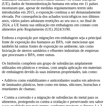
(UE), dados de biomonitorização humana em urina em 11 países
mostraram que, apesar de medidas regulamentares terem sido
introduzidas em 2015, a exposição continua a ser demasiadamente
elevada. Por consequência dos achados toxicológicos nos últimos
anos, vários países adotaram restrições ao seu uso e, no final de
2024, a UE baniu sua utilização em embalagens em contato com
alimentos pelo Regulamento (UE) 2024/3190.
Embora a exposição por migrações em embalagens seja a principal
fonte de exposição dos humanos ao BPA, vale mencionar que
também há outras fontes de exposição no ambiente, tais como
lixiviação de aterros sanitários e efluentes industriais de empresas
que processam o BPA, entre outras.
Os bisfenóis compõem um grupo de substâncias amplamente
utilizadas em plásticos e resinas, com ampla aplicação em materiais
de embalagem devido às suas inúmeras propriedades, tais como:
• Aditivos como estabilizantes e antioxidantes usados em adesivos
de laminados plásticos, bem como em tintas, silicones, borrachas e
retardantes de chamas;
• Contra a corrosão e a migração de substâncias do metal para os
alimentos, protegendo-os contra a oxidação e preservando seu sabor
e sua qualidade por mais tempo, conforme mostram as figuras 1 e 2.