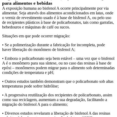
para alimentos e bebidas
A exposição humana ao bisfenol A ocorre principalmente por via
alimentar. Seja através dos alimentos acondicionados em latas, onde
o verniz de revestimento usado é à base de bisfenol A, ou pelo uso
de recipientes plásticos à base de policarbonatos, tais como garrafas,
bebedouros e máquinas de café ou sucos.
Situações em que pode ocorrer migração:
• Se a polimerização durante a fabricação for incompleta, pode
haver liberação do monômero de bisfenol A;
• Embora o policarbonato seja bem estável – uma vez que o bisfenol
A é o monômero para sua síntese, ou no caso das resinas à base de
epóxi – monômeros podem migrar para o alimento sob determinadas
condições de temperatura e pH;
• Outros estudos também demonstram que o policarbonato sob altas
temperaturas pode sofrer hidrólise;
• A progressiva reutilização dos recipientes de policarbonato, assim
como sua reciclagem, aumentam a sua degradação, facilitando a
migração do bisfenol A para o alimento;
• Diversos estudos revelaram a liberação de bisfenol A das resinas