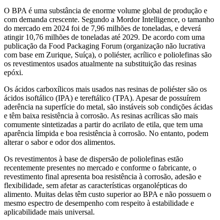
O BPA é uma substância de enorme volume global de produção e
com demanda crescente. Segundo a Mordor Intelligence, o tamanho
do mercado em 2024 foi de 7,96 milhões de toneladas, e deverá
atingir 10,76 milhões de toneladas até 2029. De acordo com uma
publicação da Food Packaging Forum (organização não lucrativa
com base em Zurique, Suíça), o poliéster, acrílico e poliolefinas são
os revestimentos usados atualmente na substituição das resinas
epóxi.
Os ácidos carboxílicos mais usados nas resinas de poliéster são os
ácidos isoftálico (IPA) e tereftálico (TPA). Apesar de possuírem
aderência na superfície do metal, são instáveis sob condições ácidas
e têm baixa resistência à corrosão. As resinas acrílicas são mais
comumente sintetizadas a partir do acrilato de etila, que tem uma
aparência límpida e boa resistência à corrosão. No entanto, podem
alterar o sabor e odor dos alimentos.
Os revestimentos à base de dispersão de poliolefinas estão
recentemente presentes no mercado e conforme o fabricante, o
revestimento final apresenta boa resistência à corrosão, adesão e
flexibilidade, sem afetar as características organolépticas do
alimento. Muitas delas têm custo superior ao BPA e não possuem o
mesmo espectro de desempenho com respeito à estabilidade e
aplicabilidade mais universal.