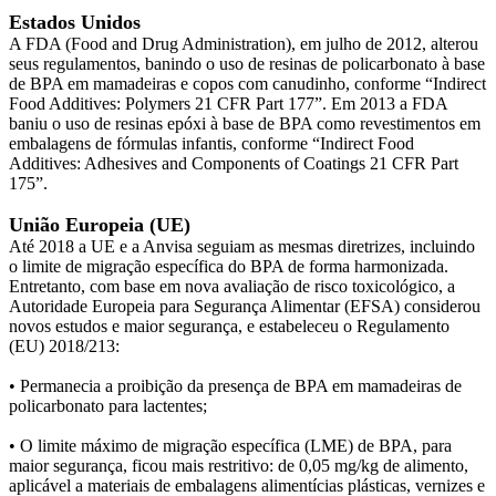
Estados Unidos
A FDA (Food and Drug Administration), em julho de 2012, alterou
seus regulamentos, banindo o uso de resinas de policarbonato à base
de BPA em mamadeiras e copos com canudinho, conforme “Indirect
Food Additives: Polymers 21 CFR Part 177”. Em 2013 a FDA
baniu o uso de resinas epóxi à base de BPA como revestimentos em
embalagens de fórmulas infantis, conforme “Indirect Food
Additives: Adhesives and Components of Coatings 21 CFR Part
175”.
União Europeia (UE)
Até 2018 a UE e a Anvisa seguiam as mesmas diretrizes, incluindo
o limite de migração específica do BPA de forma harmonizada.
Entretanto, com base em nova avaliação de risco toxicológico, a
Autoridade Europeia para Segurança Alimentar (EFSA) considerou
novos estudos e maior segurança, e estabeleceu o Regulamento
(EU) 2018/213:
• Permanecia a proibição da presença de BPA em mamadeiras de
policarbonato para lactentes;
• O limite máximo de migração específica (LME) de BPA, para
maior segurança, ficou mais restritivo: de 0,05 mg/kg de alimento,
aplicável a materiais de embalagens alimentícias plásticas, vernizes e