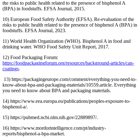
the risks to public health related to the presence of bisphenol A
(BPA) in foodstuffs. EFSA Journal, 2015.
10) European Food Safety Authority (EFSA). Re-evaluation of the
risks to public health related to the presence of bisphenol A (BPA) in
foodstuffs. EFSA Journal, 2023.
11) World Health Organization (WHO). Bisphenol A in food and
drinking water. WHO Food Safety Unit Report, 2017.
12) Food Packaging Forum:
https://foodpackagingforum.org/resources/background-articles/can-
coatings
.
13) https://packagingeurope.com/comment/everything-you-need-to-
know-about-bpa-and-packaging-materials/10559.article. Everything
you need to know about BPA and packaging materials.
14) https://www.eea.europa.eu/publications/peoples-exposure-to-
bisphenol-a/.
15) https://pubmed.ncbi.nlm.nih.gov/22889897/.
16) https://www.mordorintelligence.com/pt/industry-
reports/bisphenol-a-bpa-market.