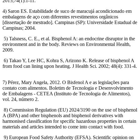
2015;74(1):1-11.
4) Saron ES. Estabilidade de suco de maracujá acondicionado em
embalagens de aço com diferentes revestimentos orgânicos
[dissertação de mestrado]. Campinas (SP): Universidade Estadual de
Campinas; 2004.
5) Talsness, C. E., et al. Bisphenol A: an endocrine disruptor in the
environment and in the body. Reviews on Environmental Health,
2009.
6) Takao Y, Lee HC, Kohra S, Arizono K. Release of bisphenol A
from food can lining upon heating. J Health Sci. 2002; 48(4): 331-4.
7) Pérez, Mary Angela, 2012. O Bisfenol A e as legislações para
contato com alimentos. Boletim de Tecnologia e Desenvolvimento
de Embalagens - CETEA (Instituto de Tecnologia de Alimentos),
vol. 24, número 2.
8) Commission Regulation (EU) 2024/3190 on the use of bisphenol
A (BPA) and other bisphenols and bisphenol derivatives with
harmonised classification for specific hazardous properties in certain
materials and articles intended to come into contact with food.
9) European Food Safety Authority (EFSA). Scientific opinion on