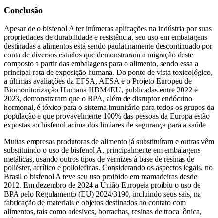
Conclusão
Apesar de o bisfenol A ter inúmeras aplicações na indústria por suas
propriedades de durabilidade e resistência, seu uso em embalagens
destinadas a alimentos está sendo paulatinamente descontinuado por
conta de diversos estudos que demonstraram a migração deste
composto a partir das embalagens para o alimento, sendo essa a
principal rota de exposição humana. Do ponto de vista toxicológico,
a últimas avaliações da EFSA, AESA e o Projeto Europeu de
Biomonitorização Humana HBM4EU, publicadas entre 2022 e
2023, demonstraram que o BPA, além de disruptor endócrino
hormonal, é tóxico para o sistema imunitário para todos os grupos da
população e que provavelmente 100% das pessoas da Europa estão
expostas ao bisfenol acima dos limiares de segurança para a saúde.
Muitas empresas produtoras de alimento já substituíram e outras vêm
substituindo o uso de bisfenol A, principalmente em embalagens
metálicas, usando outros tipos de vernizes à base de resinas de
poliéster, acrílico e poliolefinas. Considerando os aspectos legais, no
Brasil o bisfenol A teve seu uso proibido em mamadeiras desde
2012. Em dezembro de 2024 a União Europeia proibiu o uso de
BPA pelo Regulamento (EU) 2024/3190, incluindo seus sais, na
fabricação de materiais e objetos destinados ao contato com
alimentos, tais como adesivos, borrachas, resinas de troca iônica,