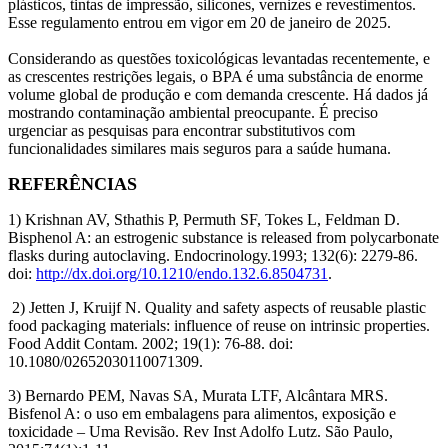
plásticos, tintas de impressão, silicones, vernizes e revestimentos.
Esse regulamento entrou em vigor em 20 de janeiro de 2025.
Considerando as questões toxicológicas levantadas recentemente, e
as crescentes restrições legais, o BPA é uma substância de enorme
volume global de produção e com demanda crescente. Há dados já
mostrando contaminação ambiental preocupante. É preciso
urgenciar as pesquisas para encontrar substitutivos com
funcionalidades similares mais seguros para a saúde humana.
REFERÊNCIAS
1) Krishnan AV, Sthathis P, Permuth SF, Tokes L, Feldman D.
Bisphenol A: an estrogenic substance is released from polycarbonate
flasks during autoclaving. Endocrinology.1993; 132(6): 2279-86.
doi:
http://dx.doi.org/10.1210/endo.132.6.8504731
.
2) Jetten J, Kruijf N. Quality and safety aspects of reusable plastic
food packaging materials: influence of reuse on intrinsic properties.
Food Addit Contam. 2002; 19(1): 76-88. doi:
10.1080/02652030110071309.
3) Bernardo PEM, Navas SA, Murata LTF, Alcântara MRS.
Bisfenol A: o uso em embalagens para alimentos, exposição e
toxicidade – Uma Revisão. Rev Inst Adolfo Lutz. São Paulo,