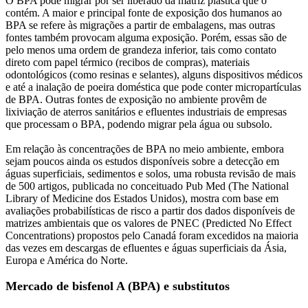
O BPA pode migrar por ser liberado da matriz plástica que o
contém. A maior e principal fonte de exposição dos humanos ao
BPA se refere às migrações a partir de embalagens, mas outras
fontes também provocam alguma exposição. Porém, essas são de
pelo menos uma ordem de grandeza inferior, tais como contato
direto com papel térmico (recibos de compras), materiais
odontológicos (como resinas e selantes), alguns dispositivos médicos
e até a inalação de poeira doméstica que pode conter micropartículas
de BPA. Outras fontes de exposição no ambiente provêm de
lixiviação de aterros sanitários e efluentes industriais de empresas
que processam o BPA, podendo migrar pela água ou subsolo.
Em relação às concentrações de BPA no meio ambiente, embora
sejam poucos ainda os estudos disponíveis sobre a detecção em
águas superficiais, sedimentos e solos, uma robusta revisão de mais
de 500 artigos, publicada no conceituado Pub Med (The National
Library of Medicine dos Estados Unidos), mostra com base em
avaliações probabilísticas de risco a partir dos dados disponíveis de
matrizes ambientais que os valores de PNEC (Predicted No Effect
Concentrations) propostos pelo Canadá foram excedidos na maioria
das vezes em descargas de efluentes e águas superficiais da Ásia,
Europa e América do Norte.
Mercado de bisfenol A (BPA) e substitutos