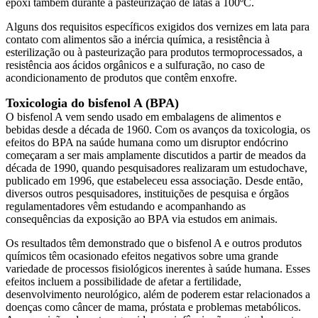
epóxi também durante a pasteurização de latas a 100ºC.
Alguns dos requisitos específicos exigidos dos vernizes em lata para
contato com alimentos são a inércia química, a resistência à
esterilização ou à pasteurização para produtos termoprocessados, a
resistência aos ácidos orgânicos e a sulfuração, no caso de
acondicionamento de produtos que contêm enxofre.
Toxicologia do bisfenol A (BPA)
O bisfenol A vem sendo usado em embalagens de alimentos e
bebidas desde a década de 1960. Com os avanços da toxicologia, os
efeitos do BPA na saúde humana como um disruptor endócrino
começaram a ser mais amplamente discutidos a partir de meados da
década de 1990, quando pesquisadores realizaram um estudochave,
publicado em 1996, que estabeleceu essa associação. Desde então,
diversos outros pesquisadores, instituições de pesquisa e órgãos
regulamentadores vêm estudando e acompanhando as
consequências da exposição ao BPA via estudos em animais.
Os resultados têm demonstrado que o bisfenol A e outros produtos
químicos têm ocasionado efeitos negativos sobre uma grande
variedade de processos fisiológicos inerentes à saúde humana. Esses
efeitos incluem a possibilidade de afetar a fertilidade,
desenvolvimento neurológico, além de poderem estar relacionados a
doenças como câncer de mama, próstata e problemas metabólicos.