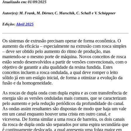
Atualizado em: 01/09/2025
Autor(es): M. Frank, M. Dörner, C. Marschik, C. Schall e V. Schöppner
Edição:
Abril 2025
Os sistemas de extrusão precisam operar de forma econômica. O
aumento da eficácia – especialmente na extrusão com rosca simples
– deve ser obtido pelo aumento do ritmo de produção, mas
mantendo-se o mesmo porte de máquina. Novos conceitos de rosca
estão sendo desenvolvidos a partir de versões convencionais, com o
objetivo de garantir a alta qualidade da resina fundida. Estes
conceitos incluem a rosca ondulada, a qual deve romper o leito
sólido já em um estágio inicial, de forma a otimizar a evolução da
fusão e da homogeneidade.
As roscas de dupla onda com dupla espira e as com transferência de
energia são as versões onduladas mais comuns, que se caracterizam
pelo aumento e pela redução periódicos da profundidade do canal.
As ondas assim resultantes são dispostas de modo que haja um vale
em um canal enquanto houver uma crista em outro canal, e
viceversa. De forma similar a uma rosca de barreira, os dois canais
da rosca de dupla onda são separados por uma espira secundária que
é continuamente deslocada, a qual apresenta uma folga maior em