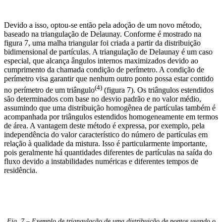
Devido a isso, optou-se então pela adoção de um novo método,
baseado na triangulação de Delaunay. Conforme é mostrado na
figura 7, uma malha triangular foi criada a partir da distribuição
bidimensional de partículas. A triangulação de Delaunay é um caso
especial, que alcança ângulos internos maximizados devido ao
cumprimento da chamada condição de perímetro. A condição de
perímetro visa garantir que nenhum outro ponto possa estar contido
(4)
no perímetro de um triângulo
(figura 7). Os triângulos estendidos
são determinados com base no desvio padrão e no valor médio,
assumindo que uma distribuição homogênea de partículas também é
acompanhada por triângulos estendidos homogeneamente em termos
de área. A vantagem deste método é expressa, por exemplo, pela
independência do valor característico do número de partículas em
relação à qualidade da mistura. Isso é particularmente importante,
pois geralmente há quantidades diferentes de partículas na saída do
fluxo devido a instabilidades numéricas e diferentes tempos de
residência.
Fig. 7 – Exemplo de triangulação de uma distribuição de pontos usando o