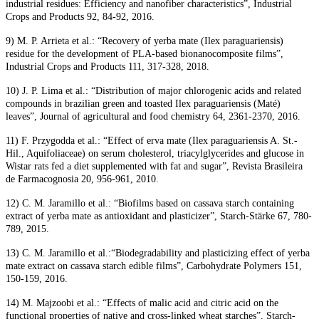
industrial residues: Efficiency and nanofiber characteristics”, Industrial
Crops and Products 92, 84-92, 2016.
9) M. P. Arrieta et al.: “Recovery of yerba mate (Ilex paraguariensis)
residue for the development of PLA-based bionanocomposite films”,
Industrial Crops and Products 111, 317-328, 2018.
10) J. P. Lima et al.: “Distribution of major chlorogenic acids and related
compounds in brazilian green and toasted Ilex paraguariensis (Maté)
leaves”, Journal of agricultural and food chemistry 64, 2361-2370, 2016.
11) F. Przygodda et al.: “Effect of erva mate (Ilex paraguariensis A. St.-
Hil., Aquifoliaceae) on serum cholesterol, triacylglycerides and glucose in
Wistar rats fed a diet supplemented with fat and sugar”, Revista Brasileira
de Farmacognosia 20, 956-961, 2010.
12) C. M. Jaramillo et al.: “Biofilms based on cassava starch containing
extract of yerba mate as antioxidant and plasticizer”, Starch-Stärke 67, 780-
789, 2015.
13) C. M. Jaramillo et al.:“Biodegradability and plasticizing effect of yerba
mate extract on cassava starch edible films”, Carbohydrate Polymers 151,
150-159, 2016.
14) M. Majzoobi et al.: “Effects of malic acid and citric acid on the
functional properties of native and cross-linked wheat starches”, Starch-