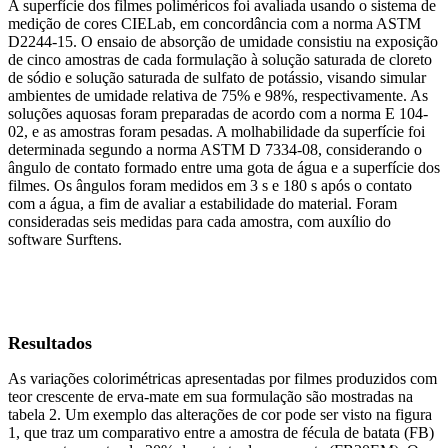
A superfície dos filmes poliméricos foi avaliada usando o sistema de
medição de cores CIELab, em concordância com a norma ASTM
D2244-15. O ensaio de absorção de umidade consistiu na exposição
de cinco amostras de cada formulação à solução saturada de cloreto
de sódio e solução saturada de sulfato de potássio, visando simular
ambientes de umidade relativa de 75% e 98%, respectivamente. As
soluções aquosas foram preparadas de acordo com a norma E 104-
02, e as amostras foram pesadas. A molhabilidade da superfície foi
determinada segundo a norma ASTM D 7334-08, considerando o
ângulo de contato formado entre uma gota de água e a superfície dos
filmes. Os ângulos foram medidos em 3 s e 180 s após o contato
com a água, a fim de avaliar a estabilidade do material. Foram
consideradas seis medidas para cada amostra, com auxílio do
software Surftens.
Resultados
As variações colorimétricas apresentadas por filmes produzidos com
teor crescente de erva-mate em sua formulação são mostradas na
tabela 2. Um exemplo das alterações de cor pode ser visto na figura
1, que traz um comparativo entre a amostra de fécula de batata (FB)