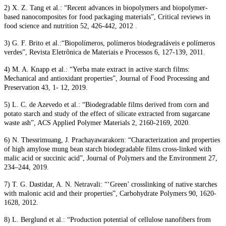
2) X. Z. Tang et al.: “Recent advances in biopolymers and biopolymer-
based nanocomposites for food packaging materials”, Critical reviews in
food science and nutrition 52, 426-442, 2012 .
3) G. F. Brito et al.:“Biopolímeros, polímeros biodegradáveis e polímeros
verdes”, Revista Eletrônica de Materiais e Processos 6, 127-139, 2011.
4) M. A. Knapp et al.: “Yerba mate extract in active starch films:
Mechanical and antioxidant properties”, Journal of Food Processing and
Preservation 43, 1- 12, 2019.
5) L. C. de Azevedo et al.: “Biodegradable films derived from corn and
potato starch and study of the effect of silicate extracted from sugarcane
waste ash”, ACS Applied Polymer Materials 2, 2160-2169, 2020.
6) N. Thessrimuang, J. Prachayawarakorn: “Characterization and properties
of high amylose mung bean starch biodegradable films cross-linked with
malic acid or succinic acid”, Journal of Polymers and the Environment 27,
234–244, 2019.
7) T. G. Dastidar, A. N. Netravali: “‘Green’ crosslinking of native starches
with malonic acid and their properties”, Carbohydrate Polymers 90, 1620-
1628, 2012.
8) L. Berglund et al.: “Production potential of cellulose nanofibers from