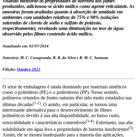
Visando melhorar as propriedades de barreira dos filmes
produzidos, adicionou-se ácido málico como agente reticulante. As
amostras foram avaliadas quanto à absorção de umidade em
ambientes com umidades relativas de 75% e 98% (soluções
saturadas de cloreto de sódio e sulfato de potássio,
respectivamente), revelando uma diminuição no teor de água
absorvido pelos filmes contendo ácido málico.
Atualizado em: 02/07/2024
Autor(es): M. C. Casagranda, R. B. da Silva e R. M. C. Santana
Edição:
Outubro 2023
O setor de embalagens é ainda dominado por materiais sintéticos
como o polietileno (PE) e o poliestireno (PP). Nesse sentido,
polímeros oriundos de fontes naturais têm sido muito estudados nas
(1-2)
últimas décadas
. O amido, em particular, se tornou uma
interessante alternativa para o desenvolvimento de filmes
poliméricos devido à sua alta disponibilidade, ao baixo custo,
(3-4)
renovabilidade e características comestíveis
. Entretanto, sua alta
(5)
solubilidade em água leva a propriedades de barreira insuficientes
.
Assim, ele se mostra inadequado para a maioria das aplicações,