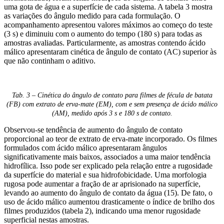
uma gota de água e a superfície de cada sistema. A tabela 3 mostra
as variações do ângulo medido para cada formulação. O
acompanhamento apresentou valores máximos ao começo do teste
(3 s) e diminuiu com o aumento do tempo (180 s) para todas as
amostras avaliadas. Particularmente, as amostras contendo ácido
málico apresentaram cinética de ângulo de contato (AC) superior às
que não continham o aditivo.
Tab. 3 – Cinética do ângulo de contato para filmes de fécula de batata
(FB) com extrato de erva-mate (EM), com e sem presença de ácido málico
(AM), medido após 3 s e 180 s de contato.
Observou-se tendência de aumento do ângulo de contato
proporcional ao teor de extrato de erva-mate incorporado. Os filmes
formulados com ácido málico apresentaram ângulos
significativamente mais baixos, associados a uma maior tendência
hidrofílica. Isso pode ser explicado pela relação entre a rugosidade
da superfície do material e sua hidrofobicidade. Uma morfologia
rugosa pode aumentar a fração de ar aprisionado na superfície,
levando ao aumento do ângulo de contato da água (15). De fato, o
uso de ácido málico aumentou drasticamente o índice de brilho dos
filmes produzidos (tabela 2), indicando uma menor rugosidade
superficial nestas amostras.