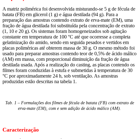
A matriz polimérica foi desenvolvida misturando-se 5 g de fécula de
batata (FB) em glicerol (1 g) e água destilada (94 g). Para a
preparação das amostras contendo extrato de erva-mate (EM), uma
fração de água destilada foi substituída pela concentração de extrato
(1, 10 e 20 g). Os sistemas foram homogeneizados sob agitação
constante em temperatura de 100 °C até que ocorresse a completa
gelatinização do amido, sendo em seguida pesados e vertidos em
placas poliméricas até obterem massa de 30 g. O mesmo método foi
usado para preparar amostras contendo teor de 0,5% de ácido málico
(AM) em massa, com proporcional diminuição da fração de água
destilada usada. Após a realização do casting, as placas contendo os
filmes foram conduzidas à estufa e submetidas à temperatura de 30
°C por aproximadamente 24 h, sob ventilação. As amostras
produzidas estão descritas na tabela 1.
Tab. 1 – Formulações dos filmes de fécula de batata (FB) com extrato de
erva-mate (EM), com e sem adição de ácido málico (AM).
Caracterização