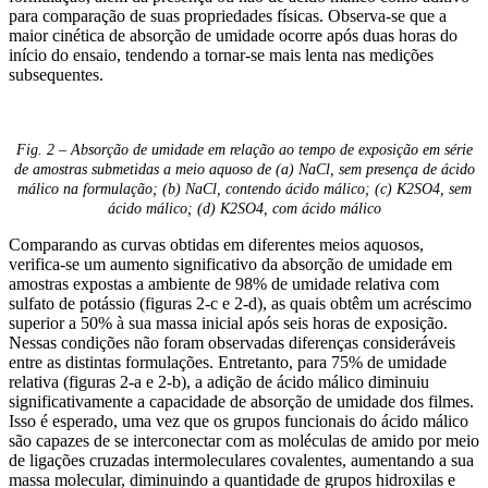
para comparação de suas propriedades físicas. Observa-se que a
maior cinética de absorção de umidade ocorre após duas horas do
início do ensaio, tendendo a tornar-se mais lenta nas medições
subsequentes.
Fig. 2 – Absorção de umidade em relação ao tempo de exposição em série
de amostras submetidas a meio aquoso de (a) NaCl, sem presença de ácido
málico na formulação; (b) NaCl, contendo ácido málico; (c) K2SO4, sem
ácido málico; (d) K2SO4, com ácido málico
Comparando as curvas obtidas em diferentes meios aquosos,
verifica-se um aumento significativo da absorção de umidade em
amostras expostas a ambiente de 98% de umidade relativa com
sulfato de potássio (figuras 2-c e 2-d), as quais obtêm um acréscimo
superior a 50% à sua massa inicial após seis horas de exposição.
Nessas condições não foram observadas diferenças consideráveis
entre as distintas formulações. Entretanto, para 75% de umidade
relativa (figuras 2-a e 2-b), a adição de ácido málico diminuiu
significativamente a capacidade de absorção de umidade dos filmes.
Isso é esperado, uma vez que os grupos funcionais do ácido málico
são capazes de se interconectar com as moléculas de amido por meio
de ligações cruzadas intermoleculares covalentes, aumentando a sua
massa molecular, diminuindo a quantidade de grupos hidroxilas e