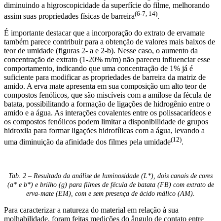
diminuindo a higroscopicidade da superfície do filme, melhorando
(6-7, 14)
assim suas propriedades físicas de barreira
.
É importante destacar que a incorporação do extrato de ervamate
também parece contribuir para a obtenção de valores mais baixos de
teor de umidade (figuras 2- a e 2-b). Nesse caso, o aumento da
concentração de extrato (1-20% m/m) não pareceu influenciar esse
comportamento, indicando que uma concentração de 1% já é
suficiente para modificar as propriedades de barreira da matriz de
amido. A erva mate apresenta em sua composição um alto teor de
compostos fenólicos, que são miscíveis com a amilose da fécula de
batata, possibilitando a formação de ligações de hidrogênio entre o
amido e a água. As interações covalentes entre os polissacarídeos e
os compostos fenólicos podem limitar a disponibilidade de grupos
hidroxila para formar ligações hidrofílicas com a água, levando a
(12)
uma diminuição da afinidade dos filmes pela umidade
.
Tab. 2 – Resultado da análise de luminosidade (L*), dois canais de cores
(a* e b*) e brilho (g) para filmes de fécula de batata (FB) com extrato de
erva-mate (EM), com e sem presença de ácido málico (AM).
Para caracterizar a natureza do material em relação à sua
molhabilidade, foram feitas medições do ângulo de contato entre