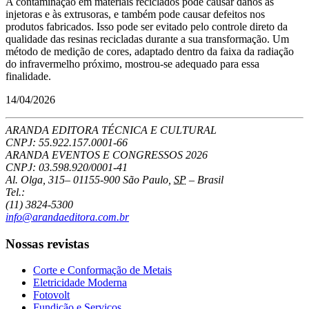
A contaminação em materiais reciclados pode causar danos às
injetoras e às extrusoras, e também pode causar defeitos nos
produtos fabricados. Isso pode ser evitado pelo controle direto da
qualidade das resinas recicladas durante a sua transformação. Um
método de medição de cores, adaptado dentro da faixa da radiação
do infravermelho próximo, mostrou-se adequado para essa
finalidade.
14/04/2026
ARANDA EDITORA TÉCNICA E CULTURAL
CNPJ: 55.922.157.0001-66
ARANDA EVENTOS E CONGRESSOS
2026
CNPJ: 03.598.920/0001-41
Al. Olga, 315
–
01155-900
São Paulo
,
SP
–
Brasil
Tel.:
(11) 3824-5300
info@arandaeditora.com.br
Nossas revistas
Corte e Conformação de Metais
Eletricidade Moderna
Fotovolt
Fundição e Serviços