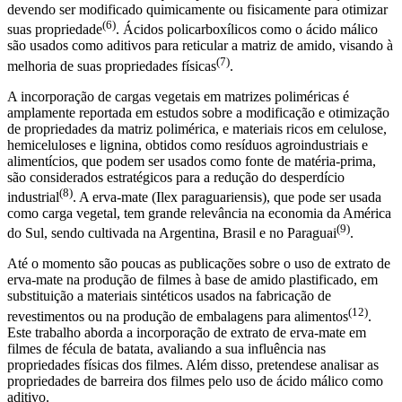
devendo ser modificado quimicamente ou fisicamente para otimizar
(6)
suas propriedade
. Ácidos policarboxílicos como o ácido málico
são usados como aditivos para reticular a matriz de amido, visando à
(7)
melhoria de suas propriedades físicas
.
A incorporação de cargas vegetais em matrizes poliméricas é
amplamente reportada em estudos sobre a modificação e otimização
de propriedades da matriz polimérica, e materiais ricos em celulose,
hemiceluloses e lignina, obtidos como resíduos agroindustriais e
alimentícios, que podem ser usados como fonte de matéria-prima,
são considerados estratégicos para a redução do desperdício
(8)
industrial
. A erva-mate (Ilex paraguariensis), que pode ser usada
como carga vegetal, tem grande relevância na economia da América
(9)
do Sul, sendo cultivada na Argentina, Brasil e no Paraguai
.
Até o momento são poucas as publicações sobre o uso de extrato de
erva-mate na produção de filmes à base de amido plastificado, em
substituição a materiais sintéticos usados na fabricação de
(12)
revestimentos ou na produção de embalagens para alimentos
.
Este trabalho aborda a incorporação de extrato de erva-mate em
filmes de fécula de batata, avaliando a sua influência nas
propriedades físicas dos filmes. Além disso, pretendese analisar as
propriedades de barreira dos filmes pelo uso de ácido málico como
aditivo.