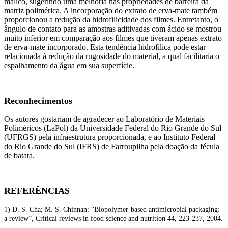
málico, sugerindo uma melhoria nas propriedades de barreira da
matriz polimérica. A incorporação do extrato de erva-mate também
proporcionou a redução da hidrofilicidade dos filmes. Entretanto, o
ângulo de contato para as amostras aditivadas com ácido se mostrou
muito inferior em comparação aos filmes que tiveram apenas extrato
de erva-mate incorporado. Esta tendência hidrofílica pode estar
relacionada à redução da rugosidade do material, a qual facilitaria o
espalhamento da água em sua superfície.
Reconhecimentos
Os autores gostariam de agradecer ao Laboratório de Materiais
Poliméricos (LaPol) da Universidade Federal do Rio Grande do Sul
(UFRGS) pela infraestrutura proporcionada, e ao Instituto Federal
do Rio Grande do Sul (IFRS) de Farroupilha pela doação da fécula
de batata.
REFERÊNCIAS
1) D. S. Cha; M. S. Chinnan: “Biopolymer-based antimicrobial packaging:
a review”, Critical reviews in food science and nutrition 44, 223-237, 2004.