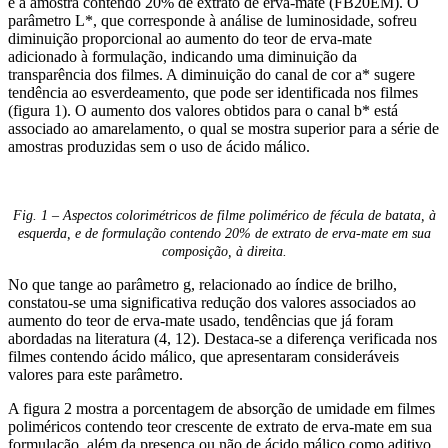
e a amostra contendo 20% de extrato de erva-mate (FB20EM). O
parâmetro L*, que corresponde à análise de luminosidade, sofreu
diminuição proporcional ao aumento do teor de erva-mate
adicionado à formulação, indicando uma diminuição da
transparência dos filmes. A diminuição do canal de cor a* sugere
tendência ao esverdeamento, que pode ser identificada nos filmes
(figura 1). O aumento dos valores obtidos para o canal b* está
associado ao amarelamento, o qual se mostra superior para a série de
amostras produzidas sem o uso de ácido málico.
Fig. 1 – Aspectos colorimétricos de filme polimérico de fécula de batata, à
esquerda, e de formulação contendo 20% de extrato de erva-mate em sua
composição, à direita.
No que tange ao parâmetro g, relacionado ao índice de brilho,
constatou-se uma significativa redução dos valores associados ao
aumento do teor de erva-mate usado, tendências que já foram
abordadas na literatura (4, 12). Destaca-se a diferença verificada nos
filmes contendo ácido málico, que apresentaram consideráveis
valores para este parâmetro.
A figura 2 mostra a porcentagem de absorção de umidade em filmes
poliméricos contendo teor crescente de extrato de erva-mate em sua
formulação, além da presença ou não de ácido málico como aditivo