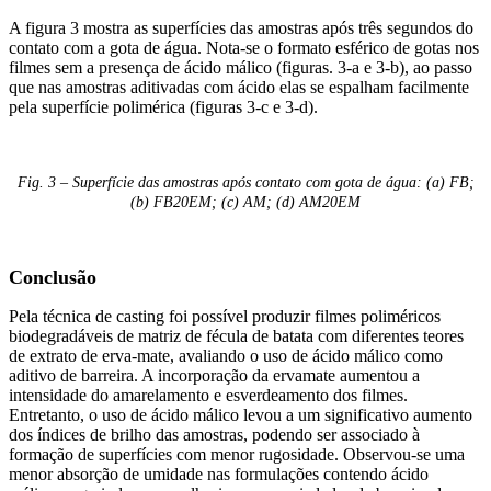
A figura 3 mostra as superfícies das amostras após três segundos do
contato com a gota de água. Nota-se o formato esférico de gotas nos
filmes sem a presença de ácido málico (figuras. 3-a e 3-b), ao passo
que nas amostras aditivadas com ácido elas se espalham facilmente
pela superfície polimérica (figuras 3-c e 3-d).
Fig. 3 – Superfície das amostras após contato com gota de água: (a) FB;
(b) FB20EM; (c) AM; (d) AM20EM
Conclusão
Pela técnica de casting foi possível produzir filmes poliméricos
biodegradáveis de matriz de fécula de batata com diferentes teores
de extrato de erva-mate, avaliando o uso de ácido málico como
aditivo de barreira. A incorporação da ervamate aumentou a
intensidade do amarelamento e esverdeamento dos filmes.
Entretanto, o uso de ácido málico levou a um significativo aumento
dos índices de brilho das amostras, podendo ser associado à
formação de superfícies com menor rugosidade. Observou-se uma
menor absorção de umidade nas formulações contendo ácido