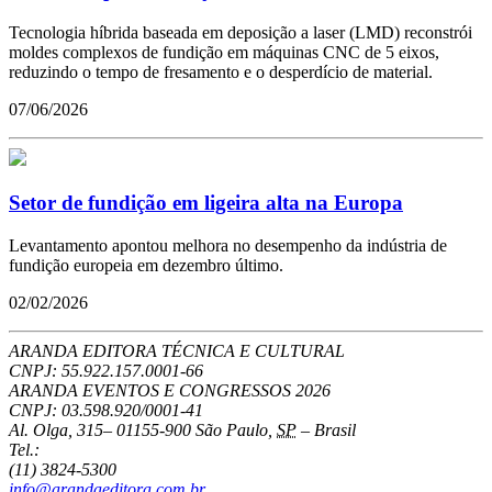
Tecnologia híbrida baseada em deposição a laser (LMD) reconstrói
moldes complexos de fundição em máquinas CNC de 5 eixos,
reduzindo o tempo de fresamento e o desperdício de material.
07/06/2026
Setor de fundição em ligeira alta na Europa
Levantamento apontou melhora no desempenho da indústria de
fundição europeia em dezembro último.
02/02/2026
ARANDA EDITORA TÉCNICA E CULTURAL
CNPJ: 55.922.157.0001-66
ARANDA EVENTOS E CONGRESSOS
2026
CNPJ: 03.598.920/0001-41
Al. Olga, 315
–
01155-900
São Paulo
,
SP
–
Brasil
Tel.:
(11) 3824-5300
info@arandaeditora.com.br