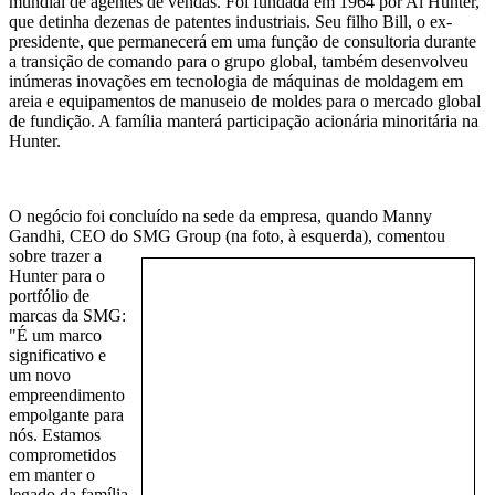
mundial de agentes de vendas. Foi fundada em 1964 por Al Hunter,
que detinha dezenas de patentes industriais. Seu filho Bill, o ex-
presidente, que permanecerá em uma função de consultoria durante
a transição de comando para o grupo global, também desenvolveu
inúmeras inovações em tecnologia de máquinas de moldagem em
areia e equipamentos de manuseio de moldes para o mercado global
de fundição. A família manterá participação acionária minoritária na
Hunter.
O negócio foi concluído na sede da empresa, quando Manny
Gandhi, CEO do SMG Group (na foto, à
esquerda), comentou
sobre trazer a
Hunter para o
portfólio de
marcas da SMG:
"É um marco
significativo e
um novo
empreendimento
empolgante para
nós. Estamos
comprometidos
em manter o
legado da família