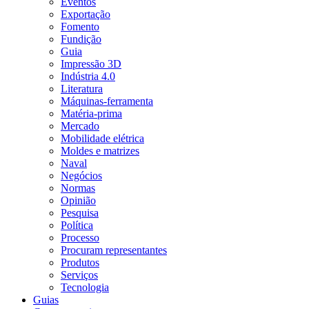
Eventos
Exportação
Fomento
Fundição
Guia
Impressão 3D
Indústria 4.0
Literatura
Máquinas-ferramenta
Matéria-prima
Mercado
Mobilidade elétrica
Moldes e matrizes
Naval
Negócios
Normas
Opinião
Pesquisa
Política
Processo
Procuram representantes
Produtos
Serviços
Tecnologia
Guias