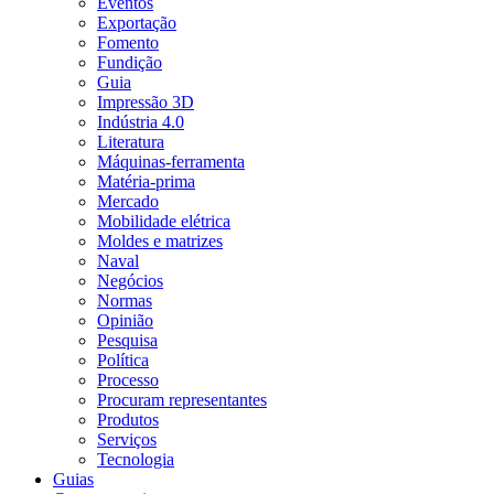
Eventos
Exportação
Fomento
Fundição
Guia
Impressão 3D
Indústria 4.0
Literatura
Máquinas-ferramenta
Matéria-prima
Mercado
Mobilidade elétrica
Moldes e matrizes
Naval
Negócios
Normas
Opinião
Pesquisa
Política
Processo
Procuram representantes
Produtos
Serviços
Tecnologia
Guias