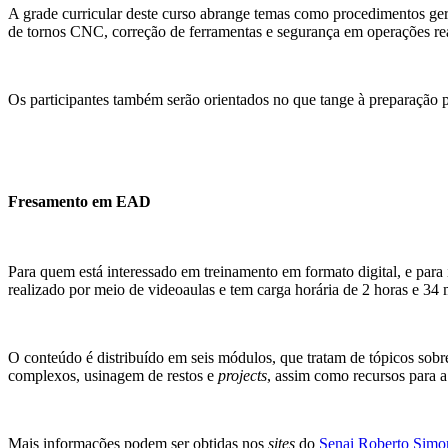
A grade curricular deste curso abrange temas como procedimentos ger
de tornos CNC, correção de ferramentas e segurança em operações real
Os participantes também serão orientados no que tange à preparação p
Fresamento em EAD
Para quem está interessado em treinamento em formato digital, e pa
realizado por meio de videoaulas e tem carga horária de 2 horas e 34 
O conteúdo é distribuído em seis módulos, que tratam de tópicos sobre
complexos, usinagem de restos e
projects
, assim como recursos para a
Mais informações podem ser obtidas nos
sites
do
Senai Roberto Simo