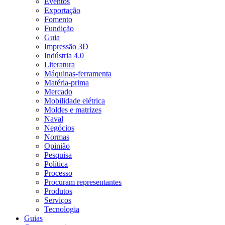
Eventos
Exportação
Fomento
Fundição
Guia
Impressão 3D
Indústria 4.0
Literatura
Máquinas-ferramenta
Matéria-prima
Mercado
Mobilidade elétrica
Moldes e matrizes
Naval
Negócios
Normas
Opinião
Pesquisa
Política
Processo
Procuram representantes
Produtos
Serviços
Tecnologia
Guias