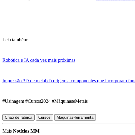
Leia também:
Robótica e IA cada vez mais próximas
Impressão 3D de metal dá origem a componentes que incorporam fun
#Usinagem #Cursos2024 #MáquinaseMetais
Chão de fábrica
Cursos
Máquinas-ferramenta
Mais
Notícias MM