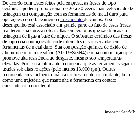
De acordo com testes feitos pela empresa, as fresas de topo
cerâmicas podem
proporcionar
de 20 a 30 vezes mais velocidade de
usinagem em comparação com as ferramentas de metal duro para
operações como faceamento e
fresamento
de cantos.
Esse
desempenho está associado
em grande parte
ao fato de
essas
fresas
m
anterem
sua dureza
sob as a
ltas temperaturas que
são típicas da
usina
gem de
ligas à base de níquel.
O
substrato cerâmico das fresas
de topo
cria condições de corte diferentes das observadas em
ferramentas de metal duro. Sua composição
química de óxido de
alumínio e nitreto de silício (Al203+Si3N4)
é uma
combinação que
promove alta resistência ao desgaste, mesmo
sob
temperaturas
elevadas.
Por isso a
fabricante recomenda que as ferramentas sejam
usadas sob altas
rotações
(
pelo menos 13.000 rpm
)
. Outras
recomendações incluem
a prática do
fresamento concordante, bem
como um
a trajetória
que mantenha
a ferramenta em contato
constante com o material.
Imagem: Sandvik