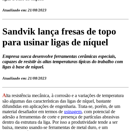
Atualizado em: 21/08/2023
Sandvik lança fresas de topo
para usinar ligas de níquel
Empresa sueca desenvolve ferramentas cerâmicas especiais,
capazes de resistir às altas temperaturas típicas do trabalho com
ligas à base de níquel.
Atualizado em: 21/08/2023
A
lta resistência mecânica,
à corrosão
e a variações de temperatura
s
ão
algumas das caracter
ísticas
das ligas de níquel, bastante
difundid
as
em aplicações de engenharia.
Trata-se, porém, de um
material desafiador em termos de
usinagem
, com
potencial de
adesão a ferramentas de corte e presença de partículas abrasivas
dentro da estrutura da liga.
Por isso a
produtividade
tende a ser
baixa, mesmo usando-se f
erramentas de metal duro,
e um