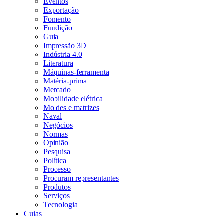
Eventos
Exportação
Fomento
Fundição
Guia
Impressão 3D
Indústria 4.0
Literatura
Máquinas-ferramenta
Matéria-prima
Mercado
Mobilidade elétrica
Moldes e matrizes
Naval
Negócios
Normas
Opinião
Pesquisa
Política
Processo
Procuram representantes
Produtos
Serviços
Tecnologia
Guias