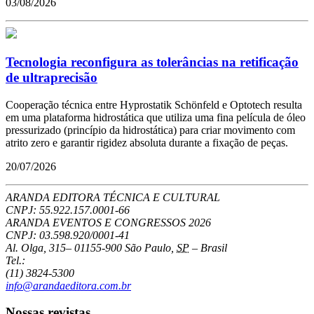
03/08/2026
Tecnologia reconfigura as tolerâncias na retificação
de ultraprecisão
Cooperação técnica entre Hyprostatik Schönfeld e Optotech resulta
em uma plataforma hidrostática que utiliza uma fina película de óleo
pressurizado (princípio da hidrostática) para criar movimento com
atrito zero e garantir rigidez absoluta durante a fixação de peças.
20/07/2026
ARANDA EDITORA TÉCNICA E CULTURAL
CNPJ: 55.922.157.0001-66
ARANDA EVENTOS E CONGRESSOS
2026
CNPJ: 03.598.920/0001-41
Al. Olga, 315
–
01155-900
São Paulo
,
SP
–
Brasil
Tel.:
(11) 3824-5300
info@arandaeditora.com.br
Nossas revistas