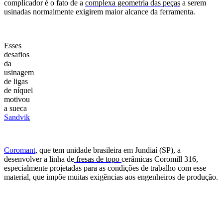
complicador é o fato de a
complexa
geometria das peças
a serem
usinadas
normalmente exigirem maior alcance da ferramenta.
Esses
desafios
da
usinagem
de ligas
de níquel
motivou
a sueca
Sandvik
Coromant
, que tem unidade brasileira em Jundiaí (SP), a
desenvolver a linha de
fresa
s
de topo
cerâmica
s Coromill 316,
especialmente projetada
s
para as condições de trabalho com esse
material, que impõe
muitas exigências aos engenheiros de produção.