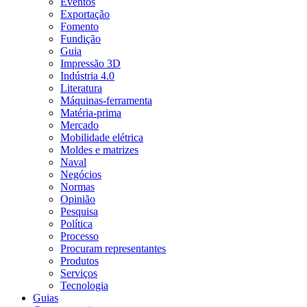
Eventos
Exportação
Fomento
Fundição
Guia
Impressão 3D
Indústria 4.0
Literatura
Máquinas-ferramenta
Matéria-prima
Mercado
Mobilidade elétrica
Moldes e matrizes
Naval
Negócios
Normas
Opinião
Pesquisa
Política
Processo
Procuram representantes
Produtos
Serviços
Tecnologia
Guias