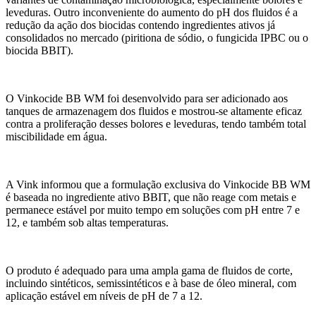
leveduras.
Outro inconveniente do aumento do pH dos fluidos é a
redução da ação dos biocidas contendo ingredientes ativos já
consolidados no mercado
(piritiona de sódio,
o fungicida
IPBC ou
o
biocida
BBIT).
O Vinkocide BB WM
foi desenvolvido para ser adicionado aos
tanques de armazenagem dos flu
i
dos
e mostrou-se
altamente eficaz
contra
a proliferação de
sses
bolores e leveduras,
tendo também total
miscibilidade em água.
A Vink informou que a formulação exclusiva d
o
Vinkocide BB WM
é
baseada no ingrediente ativo BBIT,
que
não reage com metais e
permanece estável por muito tempo em
soluções com pH entre
7
e
12,
e também sob altas temperaturas.
O produto é adequado para uma ampla gama de fluidos de corte
,
incluindo sintéticos, semissintéticos e à base de óleo mineral, com
aplicação estável em níveis de pH de 7 a 12.