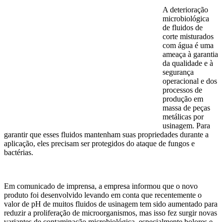
A deterioração
microbiológica
de fluidos de
corte
misturados
com água é uma
ameaça à garantia
d
a
qualidade e à
segurança
operacional e dos
processo
s de
produção em
massa de peças
metálicas
por
usinagem
. Para
garantir que
esses fluidos mantenham suas propriedades durante a
aplicação, eles precisam ser protegidos do ataque de fungos e
bactérias.
Em comunicado de imprensa, a empresa informou que o novo
produto foi desenvolvido levando em conta que recentemente o
valor de pH de
muitos fluidos de usinagem tem sido aumentado para
reduzir a proliferação de microorganismos, mas isso fez surgir novas
variantes de contaminação microbiológica, especialmente bolores e