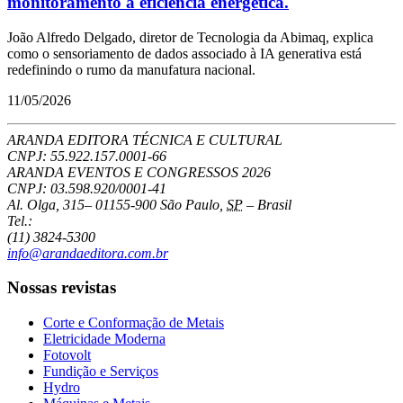
monitoramento à eficiência energética.
João Alfredo Delgado, diretor de Tecnologia da Abimaq, explica
como o sensoriamento de dados associado à IA generativa está
redefinindo o rumo da manufatura nacional.
11/05/2026
ARANDA EDITORA TÉCNICA E CULTURAL
CNPJ: 55.922.157.0001-66
ARANDA EVENTOS E CONGRESSOS
2026
CNPJ: 03.598.920/0001-41
Al. Olga, 315
–
01155-900
São Paulo
,
SP
–
Brasil
Tel.:
(11) 3824-5300
info@arandaeditora.com.br
Nossas revistas
Corte e Conformação de Metais
Eletricidade Moderna
Fotovolt
Fundição e Serviços
Hydro