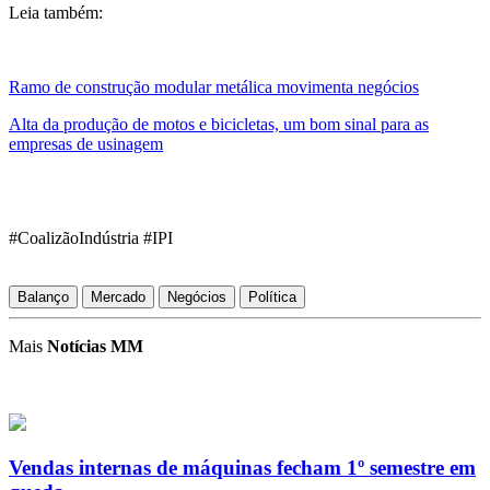
Leia também:
Ramo de construção modular metálica movimenta negócios
Alta da produção de motos e bicicletas, um bom sinal para as
empresas de usinagem
#CoalizãoIndústria #IPI
Balanço
Mercado
Negócios
Política
Mais
Notícias MM
Vendas internas de máquinas fecham 1º semestre em