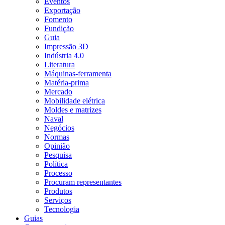
Eventos
Exportação
Fomento
Fundição
Guia
Impressão 3D
Indústria 4.0
Literatura
Máquinas-ferramenta
Matéria-prima
Mercado
Mobilidade elétrica
Moldes e matrizes
Naval
Negócios
Normas
Opinião
Pesquisa
Política
Processo
Procuram representantes
Produtos
Serviços
Tecnologia
Guias