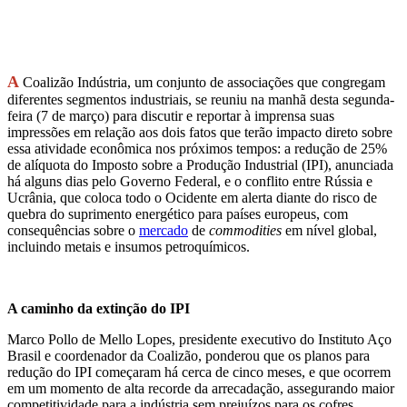
A
Coalizão Indústria, um conjunto de associações que congregam
diferentes segmentos industriais, se reuniu na manhã desta segunda-
feira (7 de março) para discutir e reportar à imprensa suas
impressões em relação aos dois fatos que terão impacto direto sobre
essa atividade econômica nos próximos tempos: a redução de 25%
de alíquota do Imposto sobre a Produção Industrial (IPI), anunciada
há alguns dias pelo Governo Federal, e o conflito entre Rússia e
Ucrânia, que coloca todo o Ocidente em alerta diante do risco de
quebra do suprimento energético para países europeus, com
consequências sobre o
mercado
de
commodities
em nível global,
incluindo metais e insumos petroquímicos.
A caminho da extinção do IPI
Marco Pollo de Mello Lopes, presidente executivo do Instituto Aço
Brasil e coordenador da Coalizão, ponderou que os planos para
redução do IPI começaram há cerca de cinco meses, e que ocorrem
em um momento de alta recorde da arrecadação, assegurando maior
competitividade para a indústria sem prejuízos para os cofres