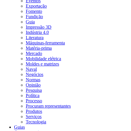
Eventos
Exportação
Fomento
Fundição
Guia
Impressão 3D
Indústria 4.0
Literatura
Máquinas-ferramenta
Matéria-prima
Mercado
Mobilidade elétrica
Moldes e matrizes
Naval
Negócios
Normas
Opinião
Pesquisa
Política
Processo
Procuram representantes
Produtos
Serviços
Tecnologia
Guias