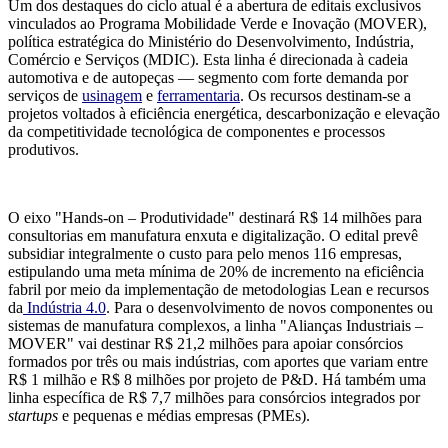
Um dos destaques do ciclo atual é a abertura de editais exclusivos
vinculados ao Programa Mobilidade Verde e Inovação (MOVER),
política estratégica do Ministério do Desenvolvimento, Indústria,
Comércio e Serviços (MDIC). Esta linha é direcionada à cadeia
automotiva e de autopeças — segmento com forte demanda por
serviços de
usinagem
e
ferramentaria
. Os recursos destinam-se a
projetos voltados à eficiência energética, descarbonização e elevação
da competitividade tecnológica de componentes e processos
produtivos.
O eixo "Hands-on – Produtividade" destinará R$ 14 milhões para
consultorias em manufatura enxuta e digitalização. O edital prevê
subsidiar integralmente o custo para pelo menos 116 empresas,
estipulando uma meta mínima de 20% de incremento na eficiência
fabril por meio da implementação de metodologias Lean e recursos
da
Indústria 4.0
. Para o desenvolvimento de novos componentes ou
sistemas de manufatura complexos, a linha "Alianças Industriais –
MOVER" vai destinar R$ 21,2 milhões para apoiar consórcios
formados por três ou mais indústrias, com aportes que variam entre
R$ 1 milhão e R$ 8 milhões por projeto de P&D. Há também uma
linha específica de R$ 7,7 milhões para consórcios integrados por
startups
e pequenas e médias empresas (PMEs).