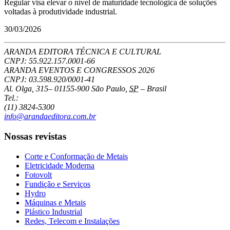
Regular visa elevar o nível de maturidade tecnológica de soluções
voltadas à produtividade industrial.
30/03/2026
ARANDA EDITORA TÉCNICA E CULTURAL
CNPJ: 55.922.157.0001-66
ARANDA EVENTOS E CONGRESSOS
2026
CNPJ: 03.598.920/0001-41
Al. Olga, 315
–
01155-900
São Paulo
,
SP
–
Brasil
Tel.:
(11) 3824-5300
info@arandaeditora.com.br
Nossas revistas
Corte e Conformação de Metais
Eletricidade Moderna
Fotovolt
Fundição e Serviços
Hydro
Máquinas e Metais
Plástico Industrial
Redes, Telecom e Instalações