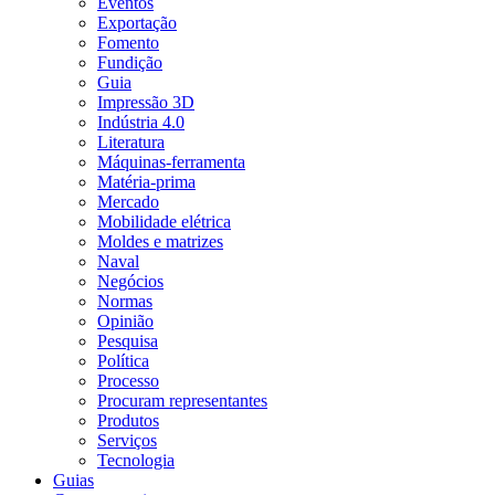
Eventos
Exportação
Fomento
Fundição
Guia
Impressão 3D
Indústria 4.0
Literatura
Máquinas-ferramenta
Matéria-prima
Mercado
Mobilidade elétrica
Moldes e matrizes
Naval
Negócios
Normas
Opinião
Pesquisa
Política
Processo
Procuram representantes
Produtos
Serviços
Tecnologia
Guias