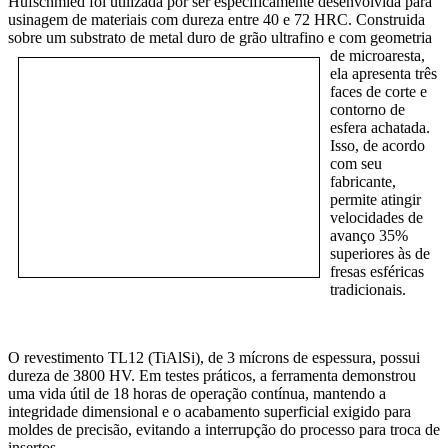
Hufschmied foi utilizada por ser especificamente desenvolvida para
usinagem de materiais com dureza entre 40 e 72 HRC. Construida
sobre um substrato de metal duro de grão ultrafino e com
geometria
de microaresta,
ela apresenta três
faces de corte e
contorno de
esfera achatada.
Isso, de acordo
com seu
fabricante,
permite atingir
velocidades de
avanço 35%
superiores às de
fresas esféricas
tradicionais.
O revestimento TL12 (TiAlSi), de 3 mícrons de espessura, possui
dureza de 3800 HV. Em testes práticos, a ferramenta demonstrou
uma vida útil de 18 horas de operação contínua, mantendo a
integridade dimensional e o acabamento superficial exigido para
moldes de precisão, evitando a interrupção do processo para troca de
insertos.