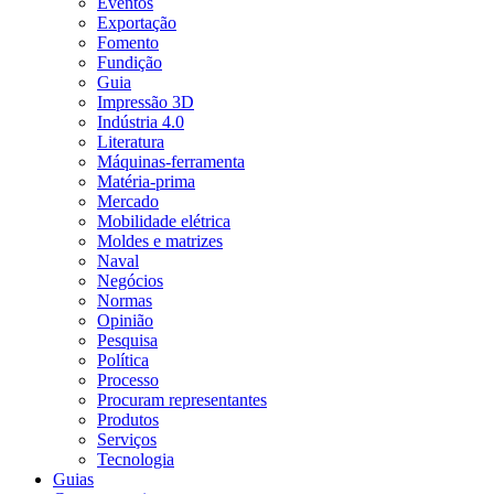
Eventos
Exportação
Fomento
Fundição
Guia
Impressão 3D
Indústria 4.0
Literatura
Máquinas-ferramenta
Matéria-prima
Mercado
Mobilidade elétrica
Moldes e matrizes
Naval
Negócios
Normas
Opinião
Pesquisa
Política
Processo
Procuram representantes
Produtos
Serviços
Tecnologia
Guias