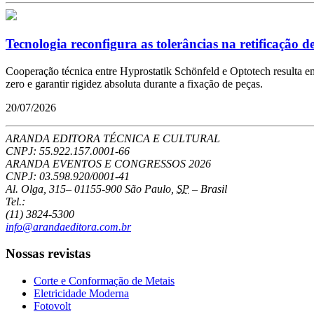
Tecnologia reconfigura as tolerâncias na retificação d
Cooperação técnica entre Hyprostatik Schönfeld e Optotech resulta em 
zero e garantir rigidez absoluta durante a fixação de peças.
20/07/2026
ARANDA EDITORA TÉCNICA E CULTURAL
CNPJ: 55.922.157.0001-66
ARANDA EVENTOS E CONGRESSOS
2026
CNPJ: 03.598.920/0001-41
Al. Olga, 315
–
01155-900
São Paulo
,
SP
–
Brasil
Tel.:
(11) 3824-5300
info@arandaeditora.com.br
Nossas revistas
Corte e Conformação de Metais
Eletricidade Moderna
Fotovolt