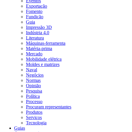
Eventos
Exportação
Fomento
Fundição
Guia
Impressão 3D
Indústria 4.0
Literatura
Máquinas-ferramenta
Matéria-prima
Mercado
Mobilidade elétrica
Moldes e matrizes
Naval
Negócios
Normas
Opinião
Pesquisa
Política
Processo
Procuram representantes
Produtos
Serviços
Tecnologia
Guias