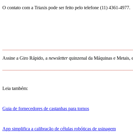
O contato com a Triaxis pode ser feito pelo telefone (11) 4361-4977.
_______________________________________________________
Assine a Giro Rápido, a
newsletter
quinzenal da Máquinas e Metais, e
_______________________________________________________
Leia também:
Guia de fornecedores de castanhas para tornos
App simplifica a calibração de células robóticas de usinagem