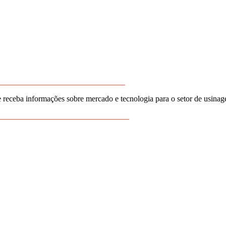
_______________________________
 receba informações sobre mercado e tecnologia para o setor de usina
________________________________