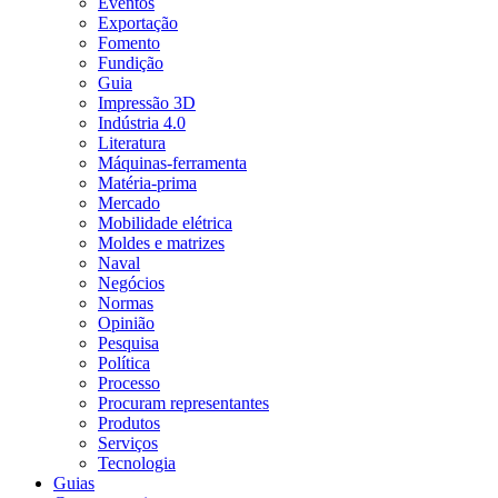
Eventos
Exportação
Fomento
Fundição
Guia
Impressão 3D
Indústria 4.0
Literatura
Máquinas-ferramenta
Matéria-prima
Mercado
Mobilidade elétrica
Moldes e matrizes
Naval
Negócios
Normas
Opinião
Pesquisa
Política
Processo
Procuram representantes
Produtos
Serviços
Tecnologia
Guias