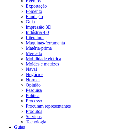
Eventos
Exportação
Fomento
Fundição
Guia
Impressão 3D
Indústria 4.0
Literatura
Máquinas-ferramenta
Matéria-prima
Mercado
Mobilidade elétrica
Moldes e matrizes
Naval
Negócios
Normas
Opinião
Pesquisa
Política
Processo
Procuram representantes
Produtos
Serviços
Tecnologia
Guias