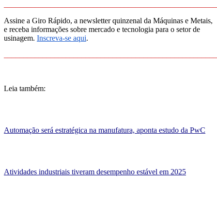
_______________________________________________________
Assine a Giro Rápido, a newsletter quinzenal da Máquinas e Metais,
e receba informações sobre mercado e tecnologia para o setor de
usinagem.
Inscreva-se aqui
.
_______________________________________________________
Leia também:
Automação será estratégica na manufatura, aponta estudo da PwC
Atividades industriais tiveram desempenho estável em 2025