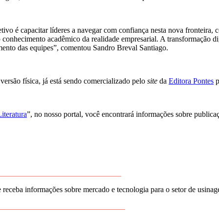
tivo é capacitar líderes a navegar com confiança nesta nova fronteira, 
 conhecimento acadêmico da realidade empresarial. A transformação digit
mento das equipes”, comentou Sandro Breval Santiago.
 versão física, já está sendo comercializado pelo
site
da
Editora Pontes
p
Literatura
”, no nosso portal, você encontrará informações sobre publica
_______________________________
 receba informações sobre mercado e tecnologia para o setor de usina
________________________________