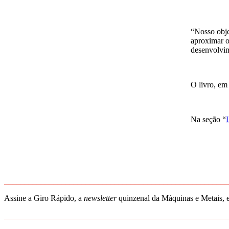
“Nosso obje
aproximar o
desenvolvi
O livro, em
Na seção “
_______________________________________________________
Assine a Giro Rápido, a
newsletter
quinzenal da Máquinas e Metais, e
_______________________________________________________