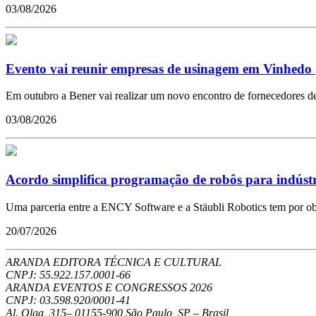
03/08/2026
Evento vai reunir empresas de usinagem em Vinhedo 
Em outubro a Bener vai realizar um novo encontro de fornecedores de 
03/08/2026
Acordo simplifica programação de robôs para indústr
Uma parceria entre a ENCY Software e a Stäubli Robotics tem por obje
20/07/2026
ARANDA EDITORA TÉCNICA E CULTURAL
CNPJ: 55.922.157.0001-66
ARANDA EVENTOS E CONGRESSOS
2026
CNPJ: 03.598.920/0001-41
Al. Olga, 315
–
01155-900
São Paulo
,
SP
–
Brasil