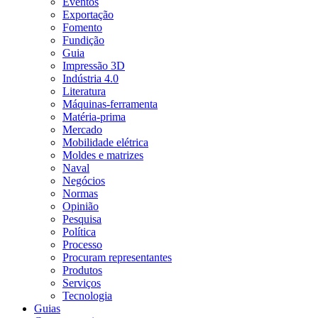
Eventos
Exportação
Fomento
Fundição
Guia
Impressão 3D
Indústria 4.0
Literatura
Máquinas-ferramenta
Matéria-prima
Mercado
Mobilidade elétrica
Moldes e matrizes
Naval
Negócios
Normas
Opinião
Pesquisa
Política
Processo
Procuram representantes
Produtos
Serviços
Tecnologia
Guias