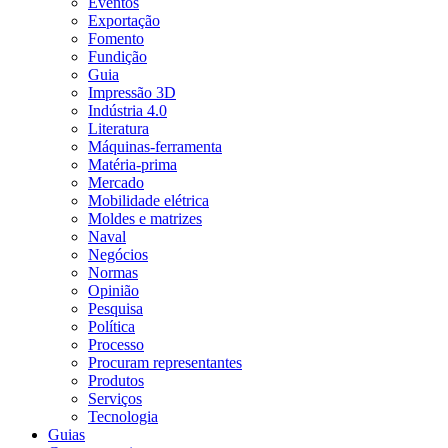
Eventos
Exportação
Fomento
Fundição
Guia
Impressão 3D
Indústria 4.0
Literatura
Máquinas-ferramenta
Matéria-prima
Mercado
Mobilidade elétrica
Moldes e matrizes
Naval
Negócios
Normas
Opinião
Pesquisa
Política
Processo
Procuram representantes
Produtos
Serviços
Tecnologia
Guias