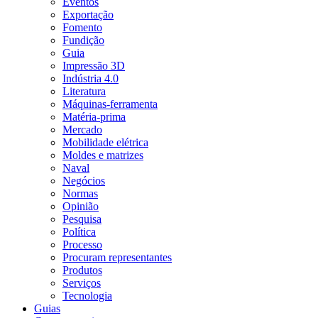
Eventos
Exportação
Fomento
Fundição
Guia
Impressão 3D
Indústria 4.0
Literatura
Máquinas-ferramenta
Matéria-prima
Mercado
Mobilidade elétrica
Moldes e matrizes
Naval
Negócios
Normas
Opinião
Pesquisa
Política
Processo
Procuram representantes
Produtos
Serviços
Tecnologia
Guias