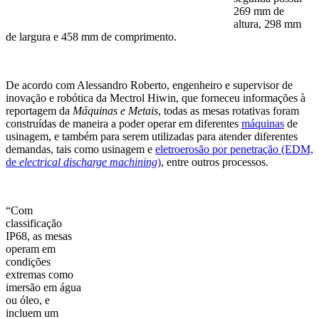
269 mm de
altura, 298 mm
de largura e 458 mm de comprimento.
De acordo com Alessandro Roberto, engenheiro e supervisor de
inovação e robótica da Mectrol Hiwin, que forneceu informações à
reportagem da
Máquinas e Metais
, todas as mesas rotativas foram
construídas de maneira a poder operar em diferentes
máquinas
de
usinagem, e também para serem utilizadas para atender diferentes
demandas, tais como usinagem e
eletroerosão por penetração (EDM,
de
electrical discharge machining
)
, entre outros processos.
“Com
classificação
IP68, as mesas
operam em
condições
extremas como
imersão em água
ou óleo, e
incluem um