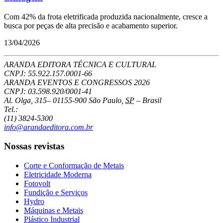
Com 42% da frota eletrificada produzida nacionalmente, cresce a
busca por peças de alta precisão e acabamento superior.
13/04/2026
ARANDA EDITORA TÉCNICA E CULTURAL
CNPJ: 55.922.157.0001-66
ARANDA EVENTOS E CONGRESSOS
2026
CNPJ: 03.598.920/0001-41
Al. Olga, 315
–
01155-900
São Paulo
,
SP
–
Brasil
Tel.:
(11) 3824-5300
info@arandaeditora.com.br
Nossas revistas
Corte e Conformação de Metais
Eletricidade Moderna
Fotovolt
Fundição e Serviços
Hydro
Máquinas e Metais
Plástico Industrial