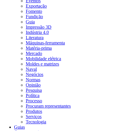
Eventos
Exportação
Fomento
Fundição
Guia
Impressão 3D
Indústria 4.0
Literatura
Máquinas-ferramenta
Matéria-prima
Mercado
Mobilidade elétrica
Moldes e matrizes
Naval
Negócios
Normas
Opinião
Pesquisa
Política
Processo
Procuram representantes
Produtos
Serviços
Tecnologia
Guias