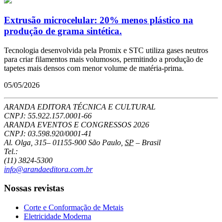
Extrusão microcelular: 20% menos plástico na
produção de grama sintética.
Tecnologia desenvolvida pela Promix e STC utiliza gases neutros
para criar filamentos mais volumosos, permitindo a produção de
tapetes mais densos com menor volume de matéria-prima.
05/05/2026
ARANDA EDITORA TÉCNICA E CULTURAL
CNPJ: 55.922.157.0001-66
ARANDA EVENTOS E CONGRESSOS
2026
CNPJ: 03.598.920/0001-41
Al. Olga, 315
–
01155-900
São Paulo
,
SP
–
Brasil
Tel.:
(11) 3824-5300
info@arandaeditora.com.br
Nossas revistas
Corte e Conformação de Metais
Eletricidade Moderna