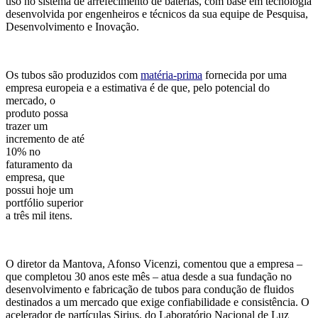
uso no sistema de arrefecimento de baterias, com base em tecnologia
desenvolvida por engenheiros e técnicos da sua equipe de Pesquisa,
Desenvolvimento e Inovação.
Os tubos são produzidos com
matéria-prima
fornecida por uma
empresa europeia e a estimativa é de que,
pelo potencial do
mercado, o
produto possa
trazer um
incremento de até
10% no
faturamento da
empresa, que
possui hoje um
portfólio superior
a três mil itens.
O diretor da Mantova, Afonso Vicenzi, comentou que a empresa –
que completou 30 anos este mês – atua desde a sua fundação no
desenvolvimento e fabricação de tubos para condução de fluidos
destinados a um mercado que exige confiabilidade e consistência. O
acelerador de partículas Sirius, do Laboratório Nacional de Luz