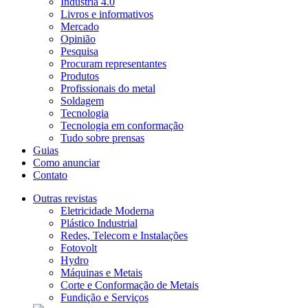
Indústria 4.0
Livros e informativos
Mercado
Opinião
Pesquisa
Procuram representantes
Produtos
Profissionais do metal
Soldagem
Tecnologia
Tecnologia em conformação
Tudo sobre prensas
Guias
Como anunciar
Contato
Outras revistas
Eletricidade Moderna
Plástico Industrial
Redes, Telecom e Instalações
Fotovolt
Hydro
Máquinas e Metais
Corte e Conformação de Metais
Fundição e Serviços