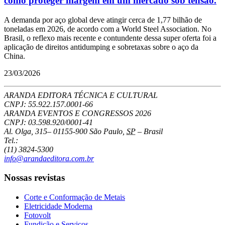
como proteger margem em um mercado sob tensão.
A demanda por aço global deve atingir cerca de 1,77 bilhão de
toneladas em 2026, de acordo com a World Steel Association. No
Brasil, o reflexo mais recente e contundente dessa super oferta foi a
aplicação de direitos antidumping e sobretaxas sobre o aço da
China.
23/03/2026
ARANDA EDITORA TÉCNICA E CULTURAL
CNPJ: 55.922.157.0001-66
ARANDA EVENTOS E CONGRESSOS
2026
CNPJ: 03.598.920/0001-41
Al. Olga, 315
–
01155-900
São Paulo
,
SP
–
Brasil
Tel.:
(11) 3824-5300
info@arandaeditora.com.br
Nossas revistas
Corte e Conformação de Metais
Eletricidade Moderna
Fotovolt
Fundição e Serviços