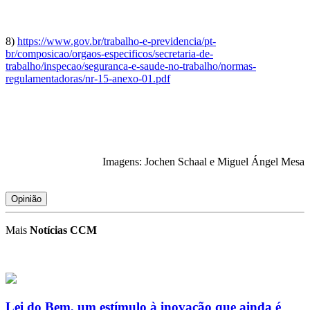
8)
https://www.gov.br/trabalho-e-previdencia/pt-
br/composicao/orgaos-especificos/secretaria-de-
trabalho/inspecao/seguranca-e-saude-no-trabalho/normas-
regulamentadoras/nr-15-anexo-01.pdf
Imagens: Jochen Schaal e Miguel Ángel Mesa
Opinião
Mais
Notícias CCM
Lei do Bem, um estímulo à inovação que ainda é