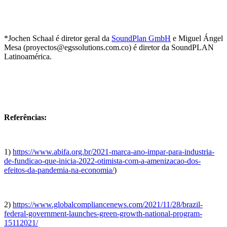
*Jochen Schaal é diretor geral da
SoundPlan GmbH
e Miguel Ángel
Mesa (proyectos@egssolutions.com.co) é diretor da SoundPLAN
Latinoamérica.
Referências:
1)
https://www.abifa.org.br/2021-marca-ano-impar-para-industria-
de-fundicao-que-inicia-2022-otimista-com-a-amenizacao-dos-
efeitos-da-pandemia-na-economia/
)
2)
https://www.globalcompliancenews.com/2021/11/28/brazil-
federal-government-launches-green-growth-national-program-
15112021/