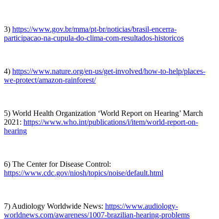
3)
https://www.gov.br/mma/pt-br/noticias/brasil-encerra-
participacao-na-cupula-do-clima-com-resultados-historicos
4)
https://www.nature.org/en-us/get-involved/how-to-help/places-
we-protect/amazon-rainforest/
5) World Health Organization ‘World Report on Hearing’ March
2021:
https://www.who.int/publications/i/item/world-report-on-
hearing
6) The Center for Disease Control:
https://www.cdc.gov/niosh/topics/noise/default.html
7) Audiology Worldwide News:
https://www.audiology-
worldnews.com/awareness/1007-brazilian-hearing-problems