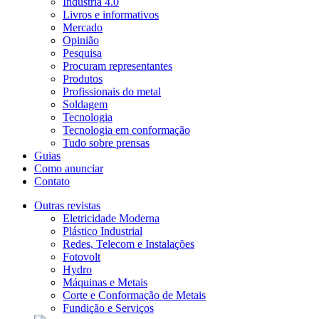
Indústria 4.0
Livros e informativos
Mercado
Opinião
Pesquisa
Procuram representantes
Produtos
Profissionais do metal
Soldagem
Tecnologia
Tecnologia em conformação
Tudo sobre prensas
Guias
Como anunciar
Contato
Outras revistas
Eletricidade Moderna
Plástico Industrial
Redes, Telecom e Instalações
Fotovolt
Hydro
Máquinas e Metais
Corte e Conformação de Metais
Fundição e Serviços