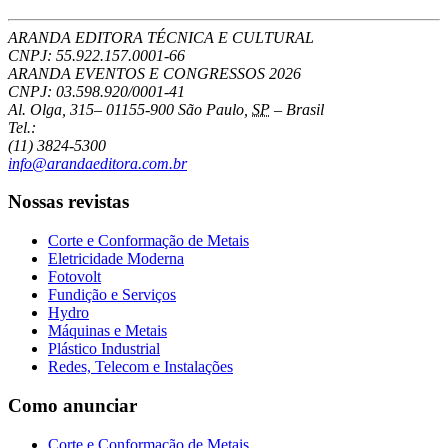
ARANDA EDITORA TÉCNICA E CULTURAL
CNPJ: 55.922.157.0001-66
ARANDA EVENTOS E CONGRESSOS
2026
CNPJ: 03.598.920/0001-41
Al. Olga, 315
–
01155-900
São Paulo
,
SP
–
Brasil
Tel.:
(11) 3824-5300
info@arandaeditora.com.br
Nossas revistas
Corte e Conformação de Metais
Eletricidade Moderna
Fotovolt
Fundição e Serviços
Hydro
Máquinas e Metais
Plástico Industrial
Redes, Telecom e Instalações
Como anunciar
Corte e Conformação de Metais