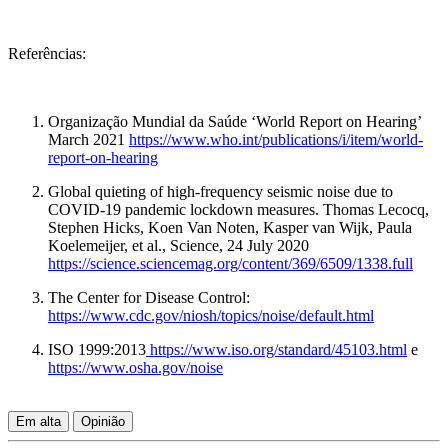
Referências:
Organização Mundial da Saúde ‘World Report on Hearing’
March 2021
https://www.who.int/publications/i/item/world-
report-on-hearing
Global quieting of high-frequency seismic noise due to
COVID-19 pandemic lockdown measures. Thomas Lecocq,
Stephen Hicks, Koen Van Noten, Kasper van Wijk, Paula
Koelemeijer, et al., Science, 24 July 2020
https://science.sciencemag.org/content/369/6509/1338.full
The Center for Disease Control:
https://www.cdc.gov/niosh/topics/noise/default.html
ISO 1999:2013
https://www.iso.org/standard/45103.html
e
https://www.osha.gov/noise
Em alta
Opinião