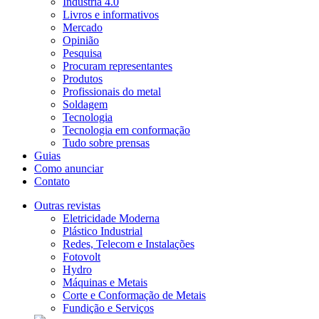
Indústria 4.0
Livros e informativos
Mercado
Opinião
Pesquisa
Procuram representantes
Produtos
Profissionais do metal
Soldagem
Tecnologia
Tecnologia em conformação
Tudo sobre prensas
Guias
Como anunciar
Contato
Outras revistas
Eletricidade Moderna
Plástico Industrial
Redes, Telecom e Instalações
Fotovolt
Hydro
Máquinas e Metais
Corte e Conformação de Metais
Fundição e Serviços