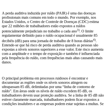
A perda auditiva induzida por ruído (PAIR) é uma das doenças
profissionais mais comuns em todo o mundo. Por exemplo, nos
Estados Unidos, o Centro de Controle de Doenças (CDC) estima
que 22 milhões de trabalhadores estão expostos a ruídos
3)
potencialmente prejudiciais no trabalho a cada ano
. O limite
regulamentar definido para o ruído ocupacional é usualmente 85
4)
decibéis (dB) para uma jornada de trabalho de 8 horas diárias
.
Entende-se que há risco de perda auditiva quando as pessoas são
expostas a níveis sonoros superiores a esse valor. Este risco aumenta
com a amplitude e o tempo de exposição e também é influenciada
pela frequência do ruído, com frequências mais altas causando mais
danos.
O principal problema em processos ruidosos é encontrar e
documentar as regiões onde os níveis sonoros atingem ou
ultrapassam 85 dB, delimitadas por uma “linha de contorno de
ruído”. Em áreas onde os níveis de ruído excedem 85 dB, os
trabalhadores devem usar proteção auditiva. Se a linha de 85 dB não
estiver claramente marcada, trabalhadores podem ficar expostos a
condições insalubres e as empresas podem estar sujeitas a multas. Se