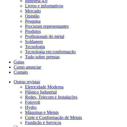
Indústria 4.0
Livros e informativos
Mercado
Opinião
Pesquisa
Procuram representantes
Produtos
Profissionais do metal
Soldagem
Tecnologia
Tecnologia em conformação
Tudo sobre prensas
Guias
Como anunciar
Contato
Outras revistas
Eletricidade Moderna
Plástico Industrial
Redes, Telecom e Instalações
Fotovolt
Hydro
Máquinas e Metais
Corte e Conformação de Metais
Fundição e Serviços