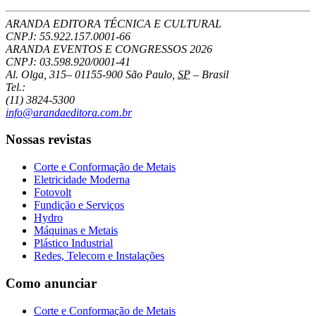
ARANDA EDITORA TÉCNICA E CULTURAL
CNPJ: 55.922.157.0001-66
ARANDA EVENTOS E CONGRESSOS
2026
CNPJ: 03.598.920/0001-41
Al. Olga, 315
–
01155-900
São Paulo
,
SP
–
Brasil
Tel.:
(11) 3824-5300
info@arandaeditora.com.br
Nossas revistas
Corte e Conformação de Metais
Eletricidade Moderna
Fotovolt
Fundição e Serviços
Hydro
Máquinas e Metais
Plástico Industrial
Redes, Telecom e Instalações
Como anunciar
Corte e Conformação de Metais