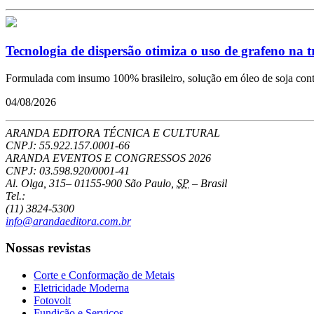
Tecnologia de dispersão otimiza o uso de grafeno na 
Formulada com insumo 100% brasileiro, solução em óleo de soja conto
04/08/2026
ARANDA EDITORA TÉCNICA E CULTURAL
CNPJ: 55.922.157.0001-66
ARANDA EVENTOS E CONGRESSOS
2026
CNPJ: 03.598.920/0001-41
Al. Olga, 315
–
01155-900
São Paulo
,
SP
–
Brasil
Tel.:
(11) 3824-5300
info@arandaeditora.com.br
Nossas revistas
Corte e Conformação de Metais
Eletricidade Moderna
Fotovolt
Fundição e Serviços