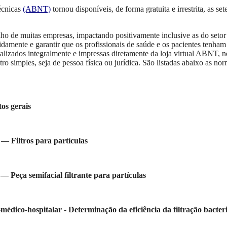
écnicas
(ABNT)
tornou disponíveis, de forma gratuita e irrestrita, as se
alho de muitas empresas, impactando positivamente inclusive as do setor 
damente e garantir que os profissionais de saúde e os pacientes tenham
ualizados integralmente e impressas diretamente da
l
oja
v
irtual ABNT,
n
ro simples, seja de pessoa física ou jurídica.
São listadas abaixo as nor
os gerais
 Filtros para partículas
Peça semifacial filtrante para partículas
dico-hospitalar - Determinação da eficiência da filtração bacteri