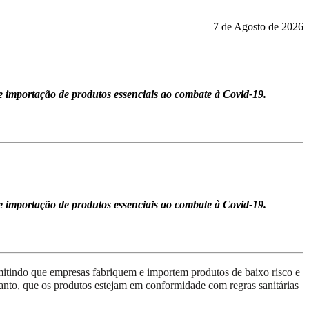
7 de Agosto de 2026
e importação de produtos essenciais ao combate à Covid-19.
e importação de produtos essenciais ao combate à Covid-19.
mitindo que
empresas
f
abri
quem
e import
em
produtos de
baixo
risco e
anto,
que os produtos
estejam
em conformidade com regras sanitári
a
s