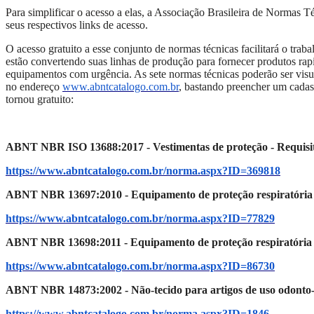
P
ara simplificar o acesso a
elas,
a
Associação Brasileira de Normas T
seus respectivos links de acesso.
O acesso gratuito a esse conjunto de normas técnicas facilitará o trab
estão convertendo suas linhas de produção para fornecer produtos rapi
equipamentos com urgência.
As sete normas técnicas poderão ser vis
no endereço
www.abntcatalogo.com.br
, bastando preencher um cadast
tornou gratuito:
ABNT NBR ISO 13688:2017 - Vestimentas de proteção - Requisit
https://www.abntcatalogo.com.br/norma.aspx?ID=369818
ABNT NBR 13697:2010 - Equipamento de proteção respiratória —
https://www.abntcatalogo.com.br/norma.aspx?ID=77829
ABNT NBR 13698:2011 - Equipamento de proteção respiratória — 
https://www.abntcatalogo.com.br/norma.aspx?ID=86730
ABNT NBR 14873:2002 - Não-tecido para artigos de uso odonto-mé
https://www.abntcatalogo.com.br/norma.aspx?ID=1846