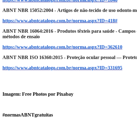
ABNT NBR 15052:2004 -
Artigos de não-tecido de uso odonto-mé
https://www.abntcatalogo.com.br/norma.aspx?ID=418#
ABNT NBR 16064:2016 - Produtos têxteis para saúde - Campos cirú
métodos de ensaio
https://www.abntcatalogo.com.br/norma.aspx?ID=362610
ABNT NBR ISO 16360:2015 - Proteção ocular pessoal — Protetor o
https://www.abntcatalogo.com.br/norma.aspx?ID=331695
Imagem:
Free Photos por Pixabay
#normasABNTgratuitas