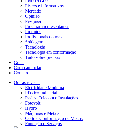
Indústria 4.0
Livros e informativos
Mercado
Opinião
Pesquisa
Procuram representantes
Produtos
Profissionais do metal
Soldagem
Tecnologia
Tecnologia em conformação
Tudo sobre prensas
Guias
Como anunciar
Contato
Outras revistas
Eletricidade Moderna
Plástico Industrial
Redes, Telecom e Instalações
Fotovolt
Hydro
Máquinas e Metais
Corte e Conformação de Metais
Fundição e Serviços