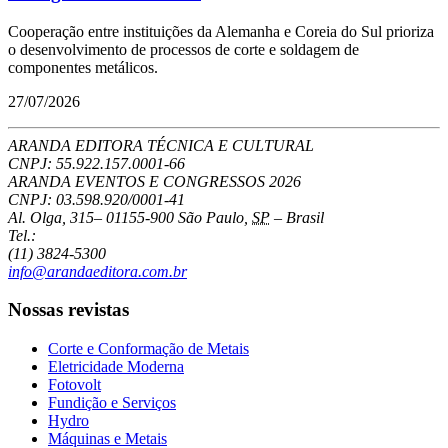
Cooperação entre instituições da Alemanha e Coreia do Sul prioriza
o desenvolvimento de processos de corte e soldagem de
componentes metálicos.
27/07/2026
ARANDA EDITORA TÉCNICA E CULTURAL
CNPJ: 55.922.157.0001-66
ARANDA EVENTOS E CONGRESSOS
2026
CNPJ: 03.598.920/0001-41
Al. Olga, 315
–
01155-900
São Paulo
,
SP
–
Brasil
Tel.:
(11) 3824-5300
info@arandaeditora.com.br
Nossas revistas
Corte e Conformação de Metais
Eletricidade Moderna
Fotovolt
Fundição e Serviços
Hydro
Máquinas e Metais